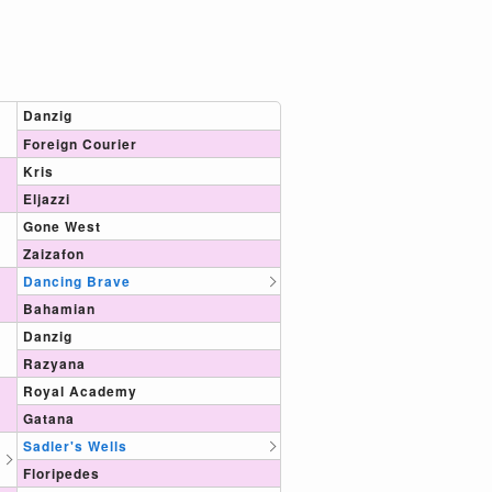
Danzig
Foreign Courier
Kris
Eljazzi
Gone West
Zaizafon
Dancing Brave
Bahamian
Danzig
Razyana
Royal Academy
Gatana
Sadler's Wells
Floripedes