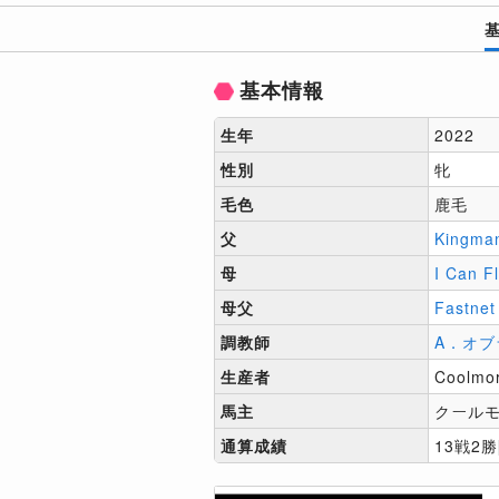
基本情報
生年
2022
性別
牝
毛色
鹿毛
父
Kingma
母
I Can F
母父
Fastnet
調教師
A．オブ
生産者
Coolmo
馬主
クール
通算成績
13戦2勝[