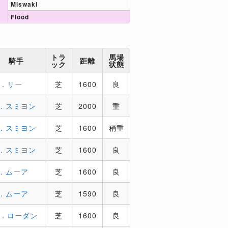
Miswaki
Flood
トラ
馬場
騎手
距離
ック
状態
．リー
芝
1600
良
．スミヨン
芝
2000
重
．スミヨン
芝
1600
稍重
．スミヨン
芝
1600
良
．ムーア
芝
1600
良
．ムーア
芝
1590
良
．ローダン
芝
1600
良