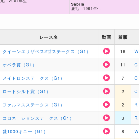
鹿毛 2007年生
Sabria
鹿毛 1991年生
レース名
動画
着順
クイーンエリザベス2世ステークス（G1）
16
W
オペラ賞（G1）
11
C
メイトロンステークス（G1）
7
C
ロートシルト賞（G1）
2
C
ファルマスステークス（G1）
2
R
コロネーションステークス（G1）
3
R
愛1000ギニー（G1）
8
W