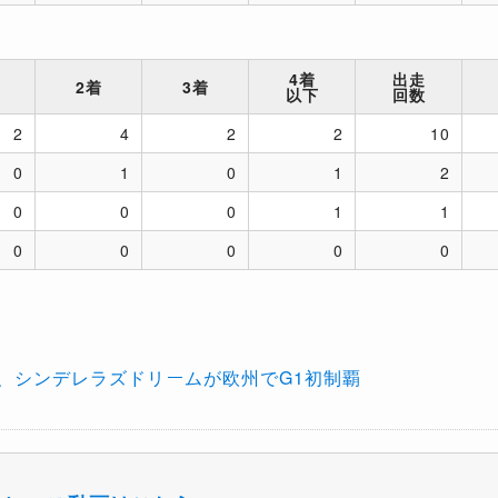
4着
出走
2着
3着
以下
回数
2
4
2
2
10
0
1
0
1
2
0
0
0
1
1
0
0
0
0
0
、シンデレラズドリームが欧州でG1初制覇