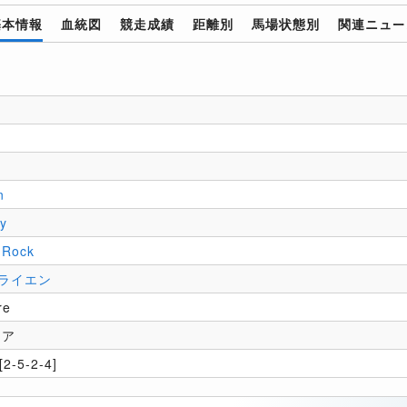
基本情報
血統図
競走成績
距離別
馬場状態別
関連ニュー
n
ly
 Rock
ライエン
re
モア
2-5-2-4]