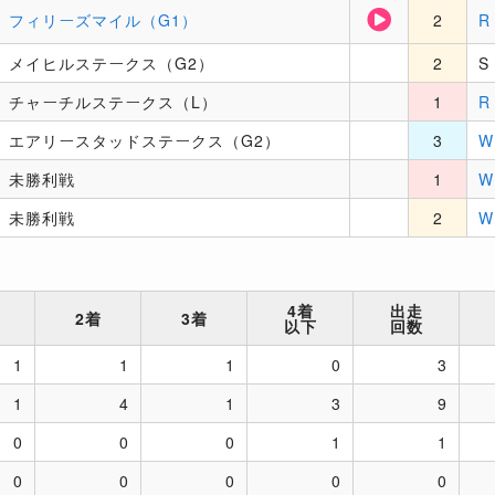
フィリーズマイル（G1）
2
R
メイヒルステークス（G2）
2
S
チャーチルステークス（L）
1
R
エアリースタッドステークス（G2）
3
W
未勝利戦
1
W
未勝利戦
2
W
4着
出走
2着
3着
以下
回数
1
1
1
0
3
1
4
1
3
9
0
0
0
1
1
0
0
0
0
0