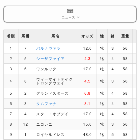
ニュース
着順
馬番
馬名
オッズ
性
齢
重量
1
7
バルナヴァラ
12.0
牝
3
56
S
2
5
シーザファイア
4.3
牝
4
58
O
3
6
ワンルック
17.0
牝
4
58
J
ウィーマイトテイク
4
8
4.5
牝
3
56
D
ドロングウェイ
5
2
グランドスターズ
6.8
牝
4
58
M
6
3
タムファナ
8.1
牝
4
58
C
7
4
スタートオブデイ
17.0
牝
4
58
A
8
12
ニコレニ
15.0
牝
3
56
A
9
1
ロイヤルドレス
48.0
牝
5
58
R