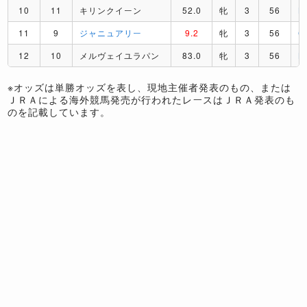
10
11
キリンクイーン
52.0
牝
3
56
K
11
9
ジャニュアリー
9.2
牝
3
56
C
12
10
メルヴェイユラパン
83.0
牝
3
56
B
※オッズは単勝オッズを表し、現地主催者発表のもの、または
ＪＲＡによる海外競馬発売が行われたレースはＪＲＡ発表のも
のを記載しています。