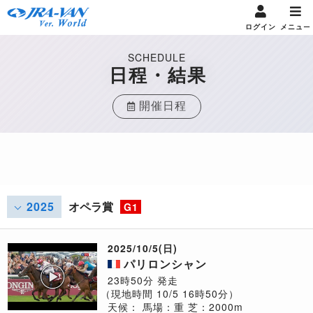
ログイン
メニュー
SCHEDULE
日程・結果
開催日程
2025
オペラ賞
G1
2025/10/5(日)
パリロンシャン
23時50分 発走
（現地時間 10/5 16時50分）
天候：
馬場：重
芝：2000m