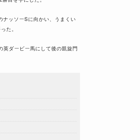
末のナッソーSに向かい、うまくい
語った。
の英ダービー馬にして後の凱旋門