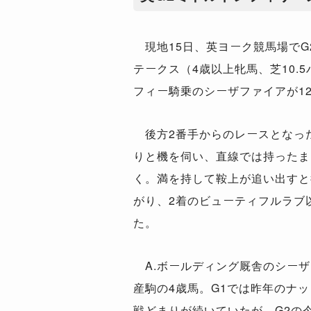
現地15日、英ヨーク競馬場でG
テークス（4歳以上牝馬、芝10.
フィー騎乗のシーザファイアが1
後方2番手からのレースとなっ
りと機を伺い、直線では持ったま
く。満を持して鞍上が追い出すと
がり、2着のビューティフルラブ
た。
A.ボールディング厩舎のシーザ
産駒の4歳馬。G1では昨年のナ
戦どまりが続いていたが、G2の