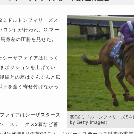
2ミドルトンフィリーズス
5ハロン）が行われ、O.マー
2馬身差の圧勝を見せた。
たシーザファイアはじっく
まポジションを上げてい
後続との差はぐんぐんと広
以下を全く寄せ付けなかっ
ファイアはシーザスターズ
英G2ミドルトンフィリーズSを
by Getty Images）
ッソーステークス2着など善
今回は昨年8月の英G3ストレンソールステークス以来の重賞