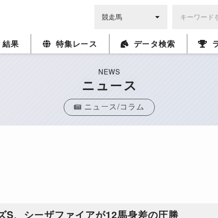
・結果
特集レース
データ検索
NEWS
ニュース
ニュース/コラム
ズS、シーザファイアが12馬身差の圧勝