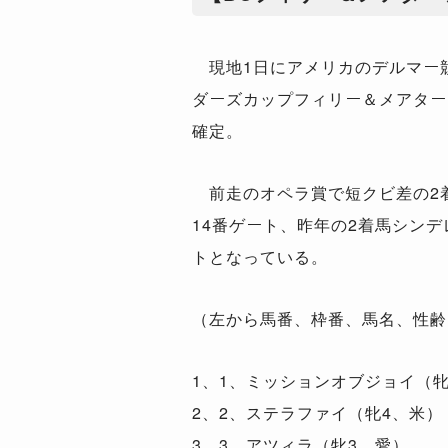
現地1日にアメリカのデルマー競
ダーズカップフィリー＆メアターフ
確定。
前走のオペラ賞で短クビ差の2
14番ゲート、昨年の2着馬シンデ
トとなっている。
（左から馬番、枠番、馬名、性齢
1、1、ミッションオブジョイ（牝
2、2、ステラファイ（牝4、米）
3、3、アツィラ（牝3、愛）