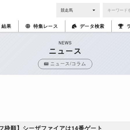
・結果
特集レース
データ検索
NEWS
ニュース
ニュース/コラム
フ枠順】シーザファイアは14番ゲート