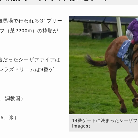
馬場で行われるG1ブリー
（芝2200m）の枠順が
着だったシーザファイアは
レラズドリームは9番ゲー
、調教国）
5、米）
14番ゲートに決まったシーザファイア
Images）