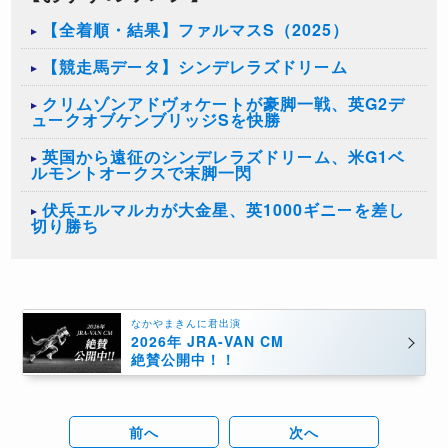
【全着順・結果】ファルマスS（2025）
【競走馬データ】シンデレラズドリーム
クリムゾンアドヴォケートが豪脚一戦、英G2デ
ュークオブケンブリッジSを快勝
英国から遠征のシンデレラズドリーム、米G1ベ
ルモントオークスで末脚一閃
伏兵エルマルカが大金星、英1000ギニーを差し
切り勝ち
なかやまきんに君出演
2026年 JRA-VAN CM
絶賛公開中！！
前へ
次へ