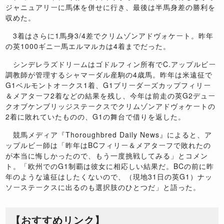
ジャニュアリーに馬体を併せに行き、最後は半馬身差の勝利を
収めた。
3着はさらに1馬身3/4差でクリムゾンアドヴォケート。昨年
の英1000ギニー馬エルマルカは4着までだった。
シンデレラズドリームはゴドルフィン所有でC.アップルビー
調教師が管理するシャマーダル産駒の4歳馬。昨年は米遠征で
G1ベルモントオークス1着、G1ブリーダーズカップフィリー
＆メアターフ2着などの結果を残し、今年は前走の英G2デュー
クオブケンブリッジステークスでクリムゾンアドヴォケートの
2着に敗れていたものの、G1の舞台で借りを返した。
競馬メディア『Thoroughbred Daily News』によると、ア
ップルビー師は「昨年はBCフィリー＆メアターフで敗れたの
が本当に悔しかったので、もう一度挑戦してみる」とコメン
ト。「欧州でのG1制覇は彼女に相応しい結果だ。BCの前に昨
年のような遠征はしたくないので、（現地31日の英G1）ナッ
ソーステークスに出るのも選択肢のひとつだ」と語った。
【おすすめリンク】