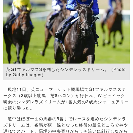
英G1ファルマスSを制したシンデレラズドリーム。（Photo
by Getty Images）
現地11日、英ニューマーケット競馬場でG1ファルマスステ
ークス（3歳以上牝馬、芝8ハロン）が行われ、W.ビュイック
騎乗のシンデレラズドリームが1番人気の3歳馬ジャニュアリー
に競り勝った。
道中はほぼ一団の馬群の5番手でレースを進めたシンデレラ
ズドリームは、各馬が横一線となった終盤の勝負どころでやや
遅れてスパート。馬場の中央寄りからラチ沿いに斜行しながら