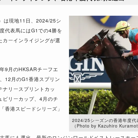
現地11日、2024/25シ
度代表馬にはG1での4勝を
たカーインライジングが選
9月のHKSARチーフエ
、12月のG1香港スプリン
テナリースプリントカッ
ュビリーカップ、4月のチ
「香港スピードシリーズ」
2024/25シーズンの香港年
（Photo by Kazuhiro Kuramo
古馬にも選出。最新のロンジンワールドベストレースホー