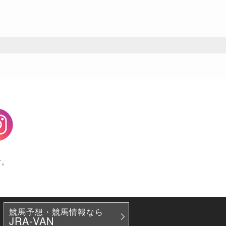
agram
す。
競馬予想・競馬情報なら
JRA-VAN