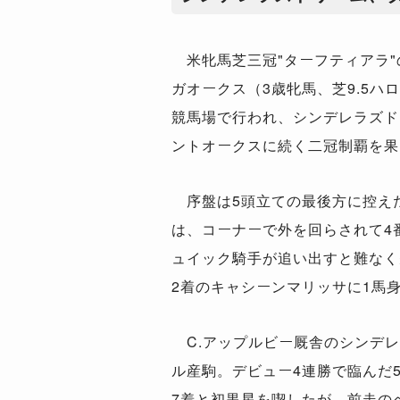
米牝馬芝三冠"ターフティアラ"
ガオークス（3歳牝馬、芝9.5ハ
競馬場で行われ、シンデレラズド
ントオークスに続く二冠制覇を果
序盤は5頭立ての最後方に控え
は、コーナーで外を回らされて4
ュイック騎手が追い出すと難なく
2着のキャシーンマリッサに1馬
C.アップルビー厩舎のシンデレ
ル産駒。デビュー4連勝で臨んだ5
7着と初黒星を喫したが、前走の