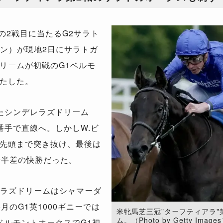
の2戦目に当たるG2サラト
ロン）が現地2日にサラトガ
リームが初戦のG1ベルモ
たした。
たシンデレラズドリーム
番手で直線へ。しかしW.ビ
先頭まで突き抜け、最後は
身半差の快勝だった。
ラズドリームはシャマーダ
月のG1英1000ギニーでは
米牝馬芝三冠"ターフティアラ"
ム。（Photo by Getty Image
ベルモントオークスでG1初