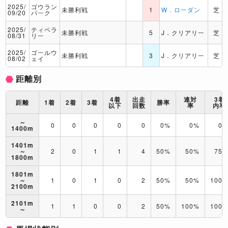
2025/
ゴウラン
未勝利戦
1
W．ローダン
芝
09/20
パーク
2025/
ティペラ
未勝利戦
5
J．クリアリー
芝
08/31
リー
2025/
ゴールウ
未勝利戦
3
J．クリアリー
芝
08/02
ェイ
距離別
4着
出走
連対
3着
距離
1着
2着
3着
勝率
以下
回数
率
内率
～
0
0
0
0
0
0%
0%
0
1400m
1401m
～
2
0
1
1
4
50%
50%
75
1800m
1801m
～
1
0
1
0
2
50%
50%
100
2100m
2101m
1
1
0
0
2
50%
100%
100
～