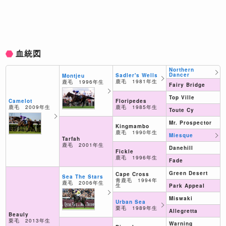
血統図
Northern
Dancer
Sadler's Wells
Montjeu
鹿毛 1981年生
鹿毛 1996年生
Fairy Bridge
Top Ville
Floripedes
Camelot
鹿毛 1985年生
鹿毛 2009年生
Toute Cy
Mr. Prospector
Kingmambo
鹿毛 1990年生
Miesque
Tarfah
鹿毛 2001年生
Danehill
Fickle
鹿毛 1996年生
Fade
Green Desert
Cape Cross
Sea The Stars
青鹿毛 1994年
鹿毛 2006年生
生
Park Appeal
Miswaki
Urban Sea
栗毛 1989年生
Allegretta
Beauly
栗毛 2013年生
Warning