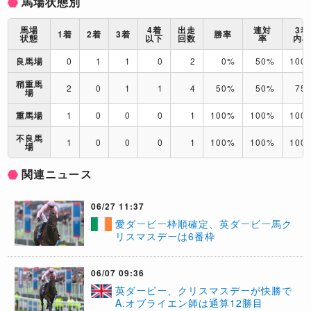
馬場状態別
馬場
4着
出走
連対
3着
1着
2着
3着
勝率
状態
以下
回数
率
内
良馬場
0
1
1
0
2
0%
50%
100
稍重馬
2
0
1
1
4
50%
50%
75
場
重馬場
1
0
0
0
1
100%
100%
100
不良馬
1
0
0
0
1
100%
100%
100
場
関連ニュース
06/27 11:37
愛ダービー枠順確定、英ダービー馬ク
リスマスデーは6番枠
06/07 09:36
英ダービー、クリスマスデーが快勝で
A.オブライエン師は通算12勝目