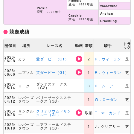
Piccolo
鹿毛 1991年生
Woodwind
Pickle
鹿毛 2001年生
Anshan
Crackle
芦毛 1996年生
Crackling
競走成績
トラ
開催日
場所
レース名
動画
着順
騎手
ック
2026/
カラ
愛ダービー（G1）
2
R．ウィーラン
芝
06/28
2026/
エプソム
英ダービー（G1）
1
R．ウィーラン
芝
06/06
2026/
ダンテステークス
ヨーク
3
R．ムーア
芝
05/14
（G2）
2026/
レパーズ
バリーサックスステ
1
W．ローダン
芝
04/12
タウン
ークス（G3）
2025/
サンクル
クリテリウムドサン
取消
T．マーカンド
芝
10/26
ー
クルー（G1）
2025/
レパーズ
エアフィールドステ
1
J．クリアリー
芝
10/18
タウン
ークス（G3）