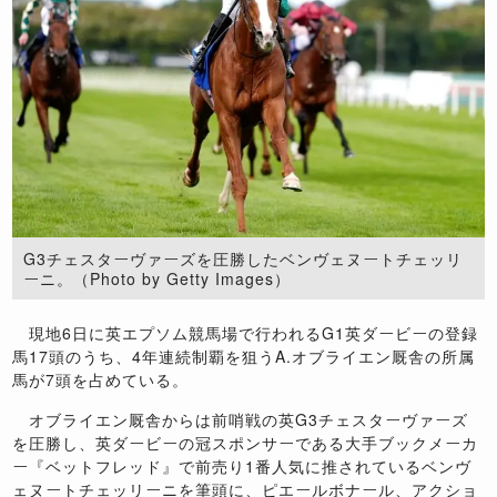
G3チェスターヴァーズを圧勝したベンヴェヌートチェッリ
ーニ。（Photo by Getty Images）
現地6日に英エプソム競馬場で行われるG1英ダービーの登録
馬17頭のうち、4年連続制覇を狙うA.オブライエン厩舎の所属
馬が7頭を占めている。
オブライエン厩舎からは前哨戦の英G3チェスターヴァーズ
を圧勝し、英ダービーの冠スポンサーである大手ブックメーカ
ー『ベットフレッド』で前売り1番人気に推されているベンヴ
ェヌートチェッリーニを筆頭に、ピエールボナール、アクショ