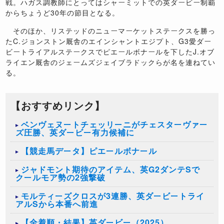
戦。ハガス調教師にとってはシャーミットでの英ダービー制覇
からちょうど30年の節目となる。
そのほか、リステッドのニューマーケットステークスを勝っ
たC.ジョンストン厩舎のエインシャントエジプト、G3愛ダー
ビートライアルステークスでピエールボナールを下したJ.オブ
ライエン厩舎のジェームズジェイブラドックらが名を連ねてい
る。
【おすすめリンク】
ベンヴェヌートチェッリーニがチェスターヴァー
ズ圧勝、英ダービー有力候補に
【競走馬データ】ピエールボナール
ジャドモント期待のアイテム、英G2ダンテSで
クールモア勢の2強撃破
モルティーズクロスが3連勝、英ダービートライ
アルSから本番へ前進
【全着順・結果】英ダービー（2025）