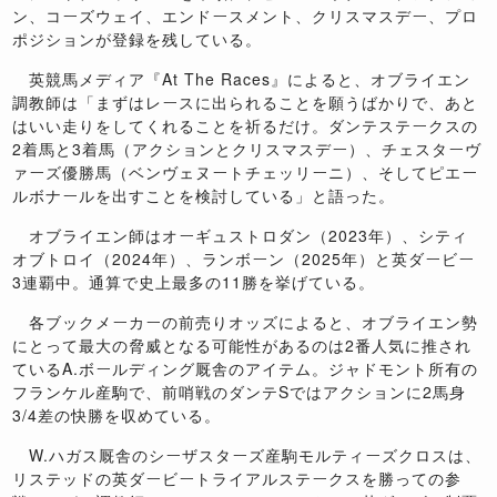
ン、コーズウェイ、エンドースメント、クリスマスデー、プロ
ポジションが登録を残している。
英競馬メディア『At The Races』によると、オブライエン
調教師は「まずはレースに出られることを願うばかりで、あと
はいい走りをしてくれることを祈るだけ。ダンテステークスの
2着馬と3着馬（アクションとクリスマスデー）、チェスターヴ
ァーズ優勝馬（ベンヴェヌートチェッリーニ）、そしてピエー
ルボナールを出すことを検討している」と語った。
オブライエン師はオーギュストロダン（2023年）、シティ
オブトロイ（2024年）、ランボーン（2025年）と英ダービー
3連覇中。通算で史上最多の11勝を挙げている。
各ブックメーカーの前売りオッズによると、オブライエン勢
にとって最大の脅威となる可能性があるのは2番人気に推され
ているA.ボールディング厩舎のアイテム。ジャドモント所有の
フランケル産駒で、前哨戦のダンテSではアクションに2馬身
3/4差の快勝を収めている。
W.ハガス厩舎のシーザスターズ産駒モルティーズクロスは、
リステッドの英ダービートライアルステークスを勝っての参