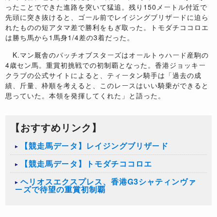
ったことでできた進路を突いて猛追。残り150メートル付近で
先頭に突き抜けると、ゴール前でレイジングブリザードに迫ら
れたものの短アタマ差で勝利をもぎ取った。トモダチココロエ
は勝ち馬から1馬身1/4差の3着だった。
K.マン厩舎のパッチオブスターズはオールトゥハード産駒の
4歳セン馬。重賞初挑戦での初制覇となった。香港ジョッキー
クラブの公式サイトによると、ティータン騎手は「過去の成
績、斤量、枠順を考えると、このレースはいい騎乗ができると
思っていた。本領を発揮してくれた」と語った。
【おすすめリンク】
【競走馬データ】レイジングブリザード
【競走馬データ】トモダチココロエ
ヘリオスエクスプレス、香港G3シャティンヴァ
ーズで待望の重賞初制覇