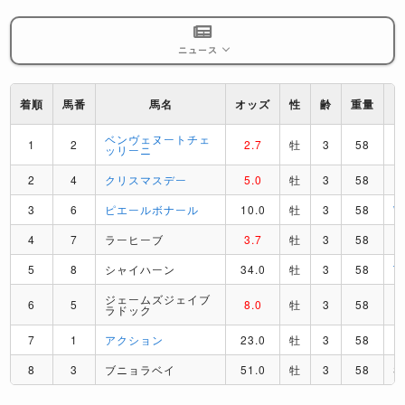
ニュース
着順
馬番
馬名
オッズ
性
齢
重量
ベンヴェヌートチェ
1
2
2.7
牡
3
58
R
ッリーニ
2
4
クリスマスデー
5.0
牡
3
58
R
3
6
ピエールボナール
10.0
牡
3
58
4
7
ラーヒーブ
3.7
牡
3
58
R
5
8
シャイハーン
34.0
牡
3
58
T
ジェームズジェイブ
6
5
8.0
牡
3
58
D
ラドック
7
1
アクション
23.0
牡
3
58
D
8
3
ブニョラベイ
51.0
牡
3
58
S