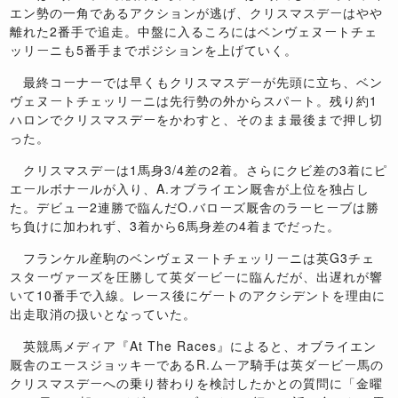
エン勢の一角であるアクションが逃げ、クリスマスデーはやや
離れた
2
番手で追走。中盤に入るころにはベンヴェヌートチェ
ッリーニも
5
番手までポジションを上げていく。
最終コーナーでは早くもクリスマスデーが先頭に立ち、ベン
ヴェヌートチェッリーニは先行勢の外からスパート。残り約
1
ハロンでクリスマスデーをかわすと、そのまま最後まで押し切
った。
クリスマスデーは
1
馬身
3/4
差の
2
着。さらにクビ差の
3
着にピ
エールボナールが入り、
A.
オブライエン厩舎が上位を独占し
た。デビュー
2
連勝で臨んだ
O.
バローズ厩舎のラーヒーブは勝
ち負けに加われず、
3
着から
6
馬身差の
4
着までだった。
フランケル産駒のベンヴェヌートチェッリーニは英
G3
チェ
スターヴァーズを圧勝して英ダービーに臨んだが、出遅れが響
いて
10
番手で入線。レース後にゲートのアクシデントを理由に
出走取消の扱いとなっていた。
英競馬メディア『
At The Races
』によると、オブライエン
厩舎のエースジョッキーである
R.
ムーア騎手は英ダービー馬の
クリスマスデーへの乗り替わりを検討したかとの質問に「金曜