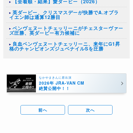
【全着順・結果】愛ダービー（2026）
英ダービー、クリスマスデーが快勝でA.オブラ
イエン師は通算12勝目
ベンヴェヌートチェッリーニがチェスターヴァー
ズ圧勝、英ダービー有力候補に
良血ベンヴェヌートチェッリーニ、来年にG1昇
格のチャンピオンズジュベナイルSを圧勝
なかやまきんに君出演
2026年 JRA-VAN CM
絶賛公開中！！
前へ
次へ