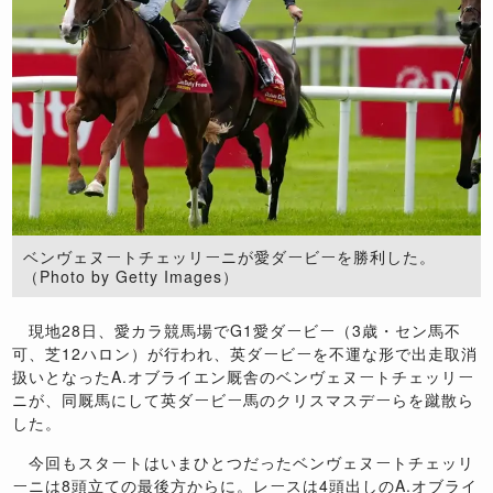
ベンヴェヌートチェッリーニが愛ダービーを勝利した。
（Photo by Getty Images）
現地
28
日、愛カラ競馬場で
G1
愛ダービー（
3
歳・セン馬不
可、芝
12
ハロン）が行われ、英ダービーを不運な形で出走取消
扱いとなった
A.
オブライエン厩舎のベンヴェヌートチェッリー
ニが、同厩馬にして英ダービー馬のクリスマスデーらを蹴散ら
した。
今回もスタートはいまひとつだったベンヴェヌートチェッリ
ーニは
8
頭立ての最後方からに。レースは
4
頭出しの
A.
オブライ