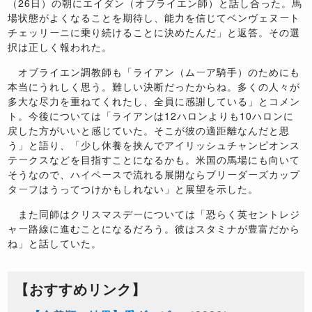
（
26
日）の朝にエイダン（オブライエン師）と話し合った。馬
場状態がよくなることを期待し、能力を信じてベンヴェヌート
チェッリーニに乗り続けることに決めたんだ」と返答。その選
択は正しく報われた。
オブライエン調教師も「ライアン（ムーア騎手）のためにも
本当にうれしく思う。難しい決断だったからね。多くの人々が
多大な尽力を重ねてくれたし、全員に感謝している」とコメン
ト。今後については「ライアンは
12
ハロンよりも
10
ハロンに
戻した方がいいと感じていた。そこが彼の適距離なんだと思
う」と語り、「少し休養を挟んでアイリッシュチャンピオンス
テークスなどを目指すことになるかも。米国の馬場にも向いて
そうなので、ハイペースで流れる展開ならブリーダーズカップ
ターフはうってつけかもしれない」と展望を示した。
また同師はクリスマスデーについては「恐らく英セントレジ
ャー路線に進むことになるだろう。彼はスタミナが豊富だから
ね」と話していた。
【おすすめリンク】