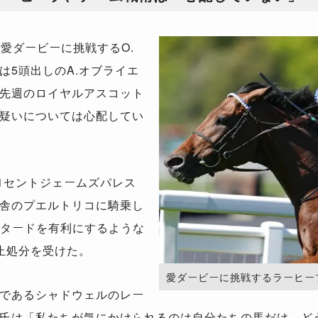
愛ダービーに挑戦するO.
は5頭出しのA.オブライエ
先週のロイヤルアスコット
疑いについては心配してい
1セントジェームズパレス
舎のプエルトリコに騎乗し
ュタードを有利にするような
止処分を受けた。
愛ダービーに挑戦するラーヒーブ。（Ph
であるシャドウェルのレー
ド氏は「私たちが気にかけられるのは自分たちの馬だけ。ど