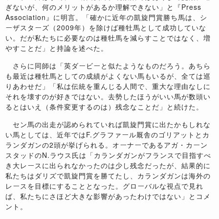
ぎないが、何のメリットがあるか理解できない」と『Press
Association』に明言。「確かに近年の凱旋門賞勝ち馬は、シ
ーザスターズ（2009年）を除けば種牡馬として成功していな
い。だが私たちに必要なのは種牡馬を減らすことではなく、増
やすことだ」と持論を述べた。
さらに同師は「英ダービーと似たようなものだろう。あちら
も最近は種牡馬としての成績がよくない馬もいるが、全ては巡
りあわせだ」「私は伝統を重んじる人間で、重大な理由なしに
それを壊すのが好きではない。去勢したほうがいい馬が数頭い
るとはいえ（条件変更するのは）残念なことだ」と続けた。
セン馬の出走が認められていれば凱旋門賞に出たかもしれな
い馬としては、近年ではF.グラファール厩舎のゴリアットとカ
ランダガンの2頭が挙げられる。オーナーであるアガ・カーン
スタッドのN.ラウス氏は「カランダガンがフランスで目指すべ
き大レースに出られなかったのは少し残念だったが、結果的に
私たちはダリズで凱旋門賞を勝てたし、カランダガンは海外の
レースを目標にすることとなった。グローバルな視点で見れ
ば、私たちにさほど大きな影響があったわけではない」とコメ
ント。