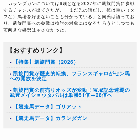
カランダガンについては6歳となる2027年に凱旋門賞に参戦
するチャンスが出てきたが、「まだ先の話だし、彼は重い（タ
フな）馬場を好まないことも分かっている」と同氏は語ってお
り、凱旋門賞への参戦は検討の対象にはなるだろうとしつつも
前向きな姿勢は示さなかった。
【おすすめリンク】
【特集】凱旋門賞（2026）
凱旋門賞が歴史的転換、フランスギャロがセン馬
への開放を決定
凱旋門賞の前売りオッズが変動！宝塚記念連覇の
武豊メイショウタバルは単勝51倍→26倍へ
【競走馬データ】ゴリアット
【競走馬データ】カランダガン