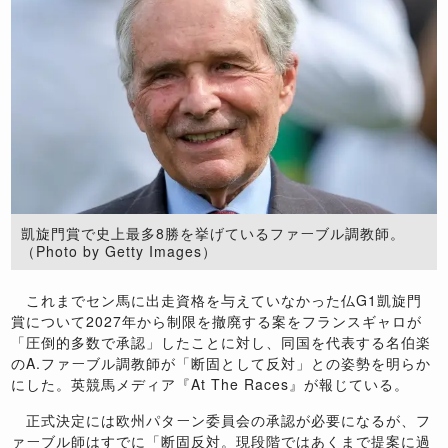
凱旋門賞で史上最多8勝を挙げているファーブル調教師。
（Photo by Getty Images）
これまでセン馬に出走資格を与えていなかった仏G1凱旋門
賞について2027年から制限を撤廃する案をフランスギャロが
「圧倒的多数で承認」したことに対し、同国を代表する名伯楽
のA.ファーブル調教師が「断固として反対」との姿勢を明らか
にした。英競馬メディア『At The Races』が報じている。
正式決定には欧州パターン委員会の承認が必要になるが、フ
ァーブル師はすでに「断固反対。現段階ではあくまで提案に過