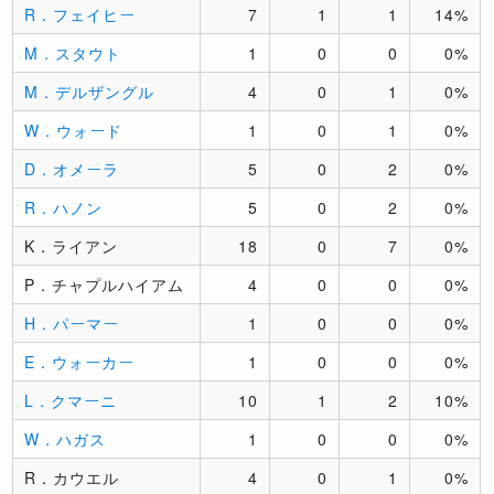
R．フェイヒー
7
1
1
14%
M．スタウト
1
0
0
0%
M．デルザングル
4
0
1
0%
W．ウォード
1
0
1
0%
D．オメーラ
5
0
2
0%
R．ハノン
5
0
2
0%
K．ライアン
18
0
7
0%
P．チャプルハイアム
4
0
0
0%
H．パーマー
1
0
0
0%
E．ウォーカー
1
0
0
0%
L．クマーニ
10
1
2
10%
W．ハガス
1
0
0
0%
R．カウエル
4
0
1
0%