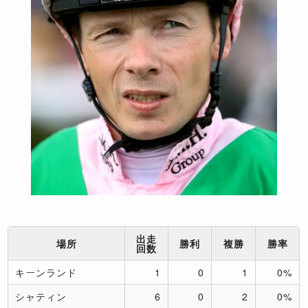
出走
場所
勝利
複勝
勝率
回数
キーンランド
1
0
1
0%
シャティン
6
0
2
0%