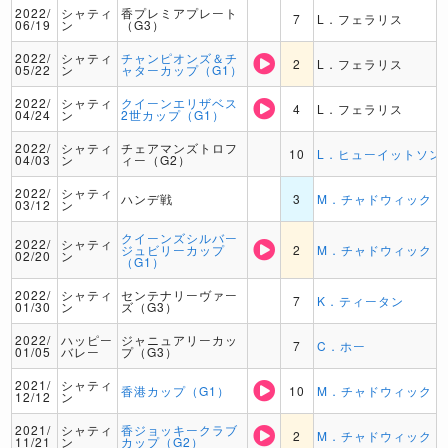
2022/
シャティ
香プレミアプレート
7
L．フェラリス
06/19
ン
（G3）
2022/
シャティ
チャンピオンズ＆チ
2
L．フェラリス
05/22
ン
ャターカップ（G1）
2022/
シャティ
クイーンエリザベス
4
L．フェラリス
04/24
ン
2世カップ（G1）
2022/
シャティ
チェアマンズトロフ
10
L．ヒューイットソン
04/03
ン
ィー（G2）
2022/
シャティ
ハンデ戦
3
M．チャドウィック
03/12
ン
クイーンズシルバー
2022/
シャティ
ジュビリーカップ
2
M．チャドウィック
02/20
ン
（G1）
2022/
シャティ
センテナリーヴァー
7
K．ティータン
01/30
ン
ズ（G3）
2022/
ハッピー
ジャニュアリーカッ
7
C．ホー
01/05
バレー
プ（G3）
2021/
シャティ
香港カップ（G1）
10
M．チャドウィック
12/12
ン
2021/
シャティ
香ジョッキークラブ
2
M．チャドウィック
11/21
ン
カップ（G2）