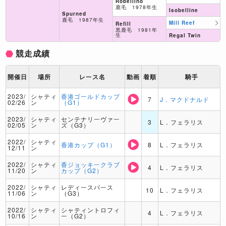
Robellino
鹿毛 1978年生
Isobelline
Spurned
鹿毛 1987年生
Mill Reef
Refill
黒鹿毛 1981年
生
Regal Twin
競走成績
開催日
場所
レース名
動画
着順
騎手
2023/
シャティ
香港ゴールドカップ
7
J．マクドナルド
02/26
ン
（G1）
2023/
シャティ
センテナリーヴァー
3
L．フェラリス
02/05
ン
ズ（G3）
2022/
シャティ
香港カップ（G1）
8
L．フェラリス
12/11
ン
2022/
シャティ
香ジョッキークラブ
4
L．フェラリス
11/20
ン
カップ（G2）
2022/
シャティ
レディースパース
10
L．フェラリス
11/06
ン
（G3）
2022/
シャティ
シャティントロフィ
4
L．フェラリス
10/16
ン
ー（G2）