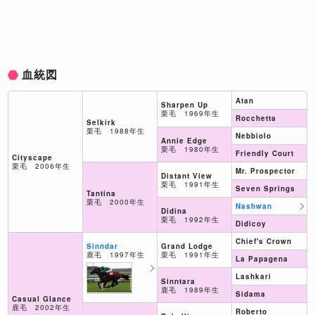
血統図
Atan
Sharpen Up
栗毛 1969年生
Rocchetta
Selkirk
栗毛 1988年生
Nebbiolo
Annie Edge
栗毛 1980年生
Friendly Court
Cityscape
栗毛 2006年生
Mr. Prospector
Distant View
栗毛 1991年生
Seven Springs
Tantina
栗毛 2000年生
Nashwan
Didina
栗毛 1992年生
Didicoy
Chief's Crown
Grand Lodge
Sinndar
栗毛 1991年生
鹿毛 1997年生
La Papagena
Lashkari
Sinntara
鹿毛 1989年生
Sidama
Casual Glance
鹿毛 2002年生
Roberto