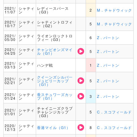
2021/
シャティ
レディースパース
2
M．チャドウィック
11/07
ン
（G3）
2021/
シャティ
シャティントロフィ
5
M．チャドウィック
10/17
ン
ー（G2）
2021/
シャティ
ライオンロックトロ
6
Z．パートン
05/30
ン
フィー（G3）
2021/
シャティ
チャンピオンズマイ
5
Z．パートン
04/25
ン
ル（G1）
2021/
シャティ
ハンデ戦
1
Z．パートン
03/13
ン
クイーンズシルバー
2021/
シャティ
ジュビリーカップ
5
Z．パートン
02/21
ン
（G1）
2021/
シャティ
香スチュワーズカッ
3
Z．パートン
01/24
ン
プ（G1）
チャイニーズクラブ
2021/
シャティ
チャレンジカップ
5
C．スコフィールド
01/01
ン
（G3）
2020/
シャティ
香港マイル（G1）
8
C．スコフィールド
12/13
ン