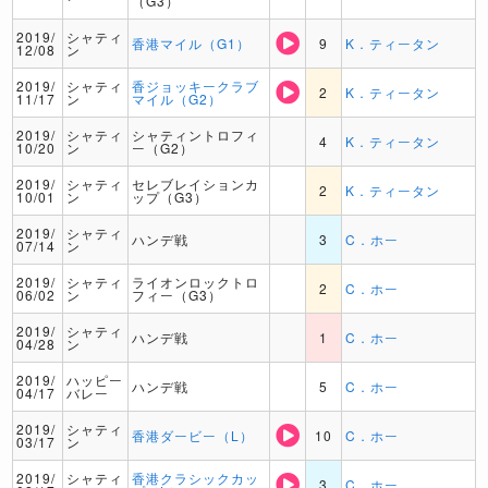
（G3）
2019/
シャティ
香港マイル（G1）
9
K．ティータン
12/08
ン
2019/
シャティ
香ジョッキークラブ
2
K．ティータン
11/17
ン
マイル（G2）
2019/
シャティ
シャティントロフィ
4
K．ティータン
10/20
ン
ー（G2）
2019/
シャティ
セレブレイションカ
2
K．ティータン
10/01
ン
ップ（G3）
2019/
シャティ
ハンデ戦
3
C．ホー
07/14
ン
2019/
シャティ
ライオンロックトロ
2
C．ホー
06/02
ン
フィー（G3）
2019/
シャティ
ハンデ戦
1
C．ホー
04/28
ン
2019/
ハッピー
ハンデ戦
5
C．ホー
04/17
バレー
2019/
シャティ
香港ダービー（L）
10
C．ホー
03/17
ン
2019/
シャティ
香港クラシックカッ
3
C．ホー