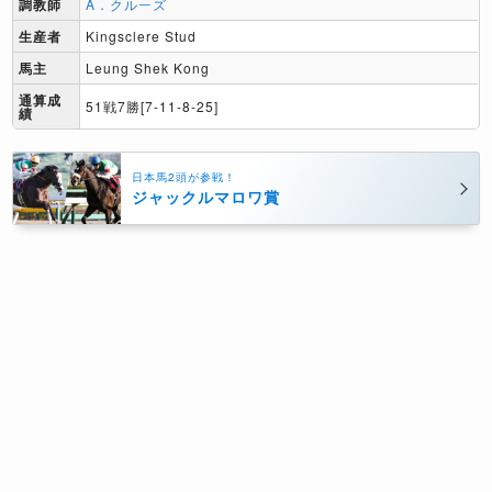
調教師
A．クルーズ
生産者
Kingsclere Stud
馬主
Leung Shek Kong
通算成
51戦7勝[7-11-8-25]
績
日本馬2頭が参戦！
ジャックルマロワ賞