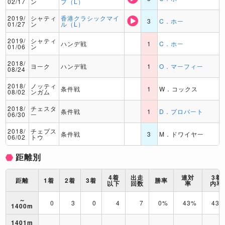
02/17
ン
プ（L）
2019/
シャティ
香港クラシックマイ
3
C．ホー
01/27
ン
ル（L）
2019/
シャティ
ハンデ戦
1
C．ホー
01/06
ン
2018/
ヨーク
ハンデ戦
1
O．マーフィー
08/24
2018/
ノッティ
条件戦
1
W．コックス
08/02
ンガム
2018/
チェスタ
条件戦
1
D．プロバート
06/30
ー
2018/
チェプス
条件戦
3
M．ドワイヤー
06/02
トウ
距離別
4着
出走
連対
3着
距離
1着
2着
3着
勝率
以下
回数
率
内率
～
0
3
0
4
7
0%
43%
43
1400m
1401m