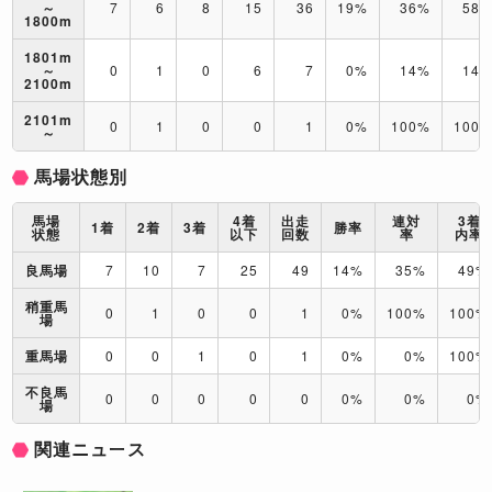
～
7
6
8
15
36
19%
36%
58
1800m
1801m
～
0
1
0
6
7
0%
14%
14
2100m
2101m
0
1
0
0
1
0%
100%
100
～
馬場状態別
馬場
4着
出走
連対
3着
1着
2着
3着
勝率
状態
以下
回数
率
内率
良馬場
7
10
7
25
49
14%
35%
49%
稍重馬
0
1
0
0
1
0%
100%
100%
場
重馬場
0
0
1
0
1
0%
0%
100%
不良馬
0
0
0
0
0
0%
0%
0%
場
関連ニュース