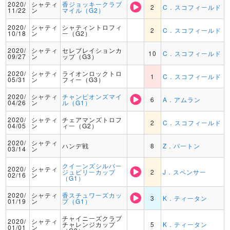
2020/
シャティ
香ジョッキークラブ
2
C．スコフィールド
11/22
ン
マイル（G2）
2020/
シャティ
シャティントロフィ
2
C．スコフィールド
10/18
ン
ー（G2）
2020/
シャティ
セレブレイションカ
10
C．スコフィールド
09/27
ン
ップ（G3）
2020/
シャティ
ライオンロックトロ
1
C．スコフィールド
05/31
ン
フィー（G3）
2020/
シャティ
チャンピオンズマイ
6
A．アムラン
04/26
ン
ル（G1）
2020/
シャティ
チェアマンズトロフ
2
C．スコフィールド
04/05
ン
ィー（G2）
2020/
シャティ
ハンデ戦
8
Z．パートン
03/14
ン
クイーンズシルバー
2020/
シャティ
ジュビリーカップ
2
J．スペンサー
02/16
ン
（G1）
2020/
シャティ
香スチュワーズカッ
3
K．ティータン
01/19
ン
プ（G1）
チャイニーズクラブ
2020/
シャティ
チャレンジカップ
5
K．ティータン
01/01
ン