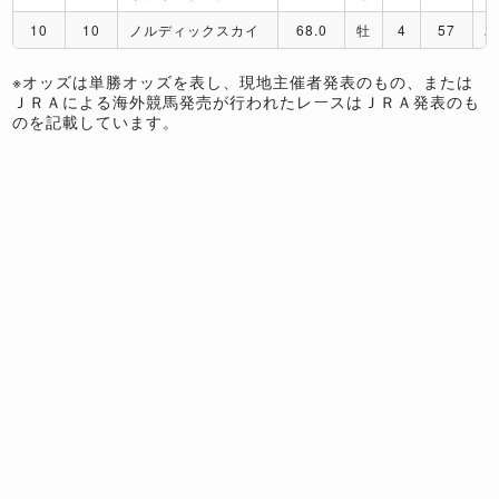
10
10
ノルディックスカイ
68.0
牡
4
57
A
※オッズは単勝オッズを表し、現地主催者発表のもの、または
ＪＲＡによる海外競馬発売が行われたレースはＪＲＡ発表のも
のを記載しています。