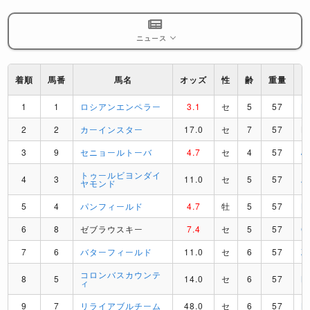
ニュース
着順
馬番
馬名
オッズ
性
齢
重量
1
1
ロシアンエンペラー
3.1
セ
5
57
B
2
2
カーインスター
17.0
セ
7
57
L
3
9
セニョールトーバ
4.7
セ
4
57
J
トゥールビヨンダイ
4
3
11.0
セ
5
57
A
ヤモンド
5
4
パンフィールド
4.7
牡
5
57
K
6
8
ゼブラウスキー
7.4
セ
5
57
C
7
6
バターフィールド
11.0
セ
6
57
Z
コロンバスカウンテ
8
5
14.0
セ
6
57
M
ィ
9
7
リライアブルチーム
48.0
セ
6
57
K