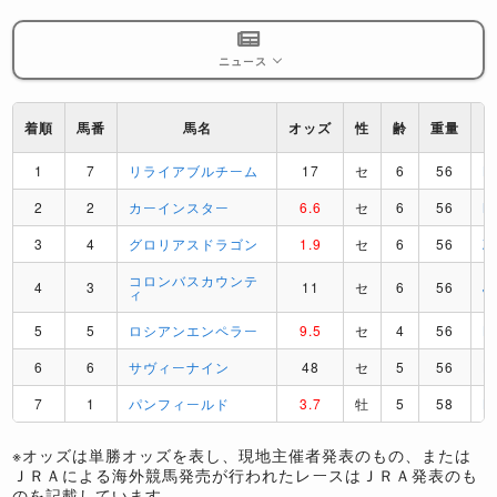
ニュース
着順
馬番
馬名
オッズ
性
齢
重量
1
7
リライアブルチーム
17
セ
6
56
K
2
2
カーインスター
6.6
セ
6
56
M
3
4
グロリアスドラゴン
1.9
セ
6
56
Z
コロンバスカウンテ
4
3
11
セ
6
56
J
ィ
5
5
ロシアンエンペラー
9.5
セ
4
56
B
6
6
サヴィーナイン
48
セ
5
56
H
7
1
パンフィールド
3.7
牡
5
58
K
※オッズは単勝オッズを表し、現地主催者発表のもの、または
ＪＲＡによる海外競馬発売が行われたレースはＪＲＡ発表のも
のを記載しています。