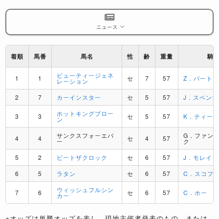
ニュース
着順
馬番
馬名
性
齢
重量
騎
ビューティージェネ
1
1
セ
7
57
Z．パート
レーション
2
7
カーインスター
セ
5
57
J．スペン
ホットキングプロー
3
3
セ
5
57
K．ティー
ン
サンクスフォーエバ
G．ファン
4
4
セ
4
57
ー
ク
5
2
ビートザクロック
セ
6
57
J．モレイラ
6
5
ラタン
セ
6
57
C．スコフ
ウィッシュフルシン
7
6
セ
6
57
C．ホー
カー
※オッズは単勝オッズを表し、現地主催者発表のもの、または