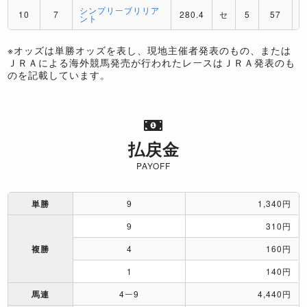
シンプリーブリリア
10
7
280.4
セ
5
57
ント
※オッズは単勝オッズを表し、現地主催者発表のもの、または
ＪＲＡによる海外競馬発売が行われたレースはＪＲＡ発表のも
のを記載しています。
払戻金
PAYOFF
単勝
9
1,340円
9
310円
複勝
4
160円
1
140円
馬連
4ー9
4,440円