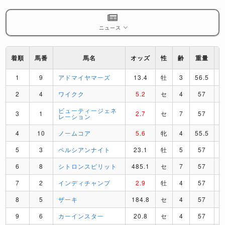
ニュース
着順
馬番
馬名
オッズ
性
齢
重量
1
9
アドマイヤマーズ
13.4
牡
3
56.5
2
4
ワイクク
5.2
セ
4
57
ビューティージェネ
3
1
2.7
セ
7
57
レーション
4
10
ノームコア
5.6
牝
4
55.5
5
3
ペルシアンナイト
23.1
牡
5
57
6
8
シトロンスピリット
485.1
セ
7
57
7
2
インディチャンプ
2.9
牡
4
57
8
5
ザーキ
184.8
セ
4
57
9
6
カーインスター
20.8
セ
4
57