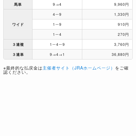
馬単
9→4
9,960円
4ー9
1,330円
ワイド
1ー9
910円
1ー4
270円
３連複
1ー4ー9
3,760円
３連単
9→4→1
36,880円
※最終的な払戻金は
主催者サイト（JRAホームページ）
をご確
認ください。