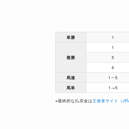
単勝
1
1
複勝
5
6
馬連
1ー5
馬単
1→5
※最終的な払戻金は
主催者サイト（JR