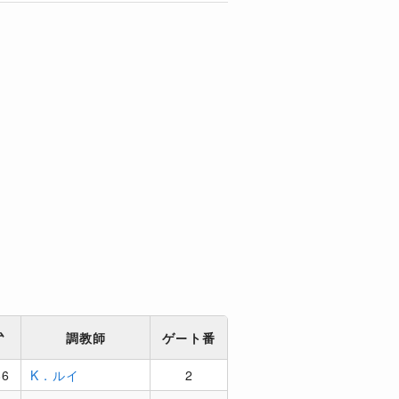
ム
調教師
ゲート番
86
K．ルイ
2