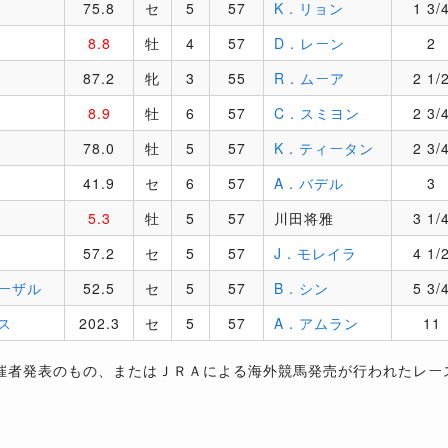
75.8
セ
5
57
K．リョン
1 3/
8.8
牡
4
57
D．レーン
2
87.2
牝
3
55
R．ムーア
2 1/
8.9
牡
6
57
C．スミヨン
2 3/
78.0
牡
5
57
K．ティータン
2 3/
41.9
セ
6
57
A．バデル
3
5.3
牡
5
57
川田将雅
3 1/
57.2
セ
5
57
J．モレイラ
4 1/
ーザル
52.5
セ
5
57
B．シン
5 3/
ス
202.3
セ
5
57
A．アムラン
11
催者発表のもの、またはＪＲＡによる海外競馬発売が行われたレー