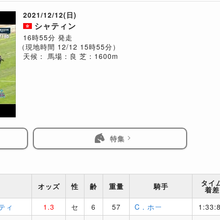
2021/12/12(日)
シャティン
16時55分 発走
（現地時間 12/12 15時55分）
天候：
馬場：良
芝：1600m
特集
タイ
オッズ
性
齢
重量
騎手
着差
ティ
1.3
セ
6
57
C．ホー
1:33: