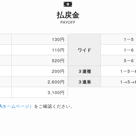
払戻金
PAYOFF
130円
1ー5
110円
ワイド
1ー6
520円
5ー6
200円
３連複
1ー5ー
2,600円
３連単
1→5→
3,100円
Aホームページ）
をご確認ください。