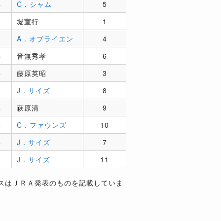
4
C．シャム
5
堀宣行
1
2
A．オブライエン
4
4
音無秀孝
6
4
藤原英昭
3
J．サイズ
8
4
萩原清
9
2
C．ファウンズ
10
4
J．サイズ
7
J．サイズ
11
スはＪＲＡ発表のものを記載していま