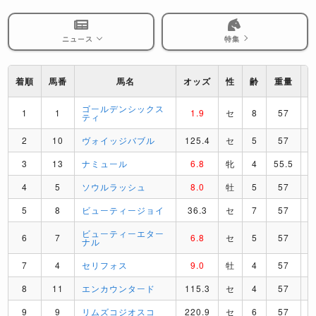
ニュース
特集
着順
馬番
馬名
オッズ
性
齢
重量
ゴールデンシックス
1
1
1.9
セ
8
57
ティ
2
10
ヴォイッジバブル
125.4
セ
5
57
3
13
ナミュール
6.8
牝
4
55.5
4
5
ソウルラッシュ
8.0
牡
5
57
5
8
ビューティージョイ
36.3
セ
7
57
ビューティーエター
6
7
6.8
セ
5
57
ナル
7
4
セリフォス
9.0
牡
4
57
8
11
エンカウンタード
115.3
セ
4
57
9
9
リムズコジオスコ
220.9
セ
6
57