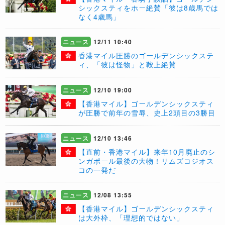
シックスティをホー絶賛「彼は8歳馬では
なく4歳馬」
ニュース
12/11 10:40
​香港マイル圧勝のゴールデンシックステ
ィ、「彼は怪物」と鞍上絶賛
ニュース
12/10 19:00
【香港マイル】ゴールデンシックスティ
が圧勝で前年の雪辱、史上2頭目の3勝目
ニュース
12/10 13:46
【直前・香港マイル】来年10月廃止のシ
ンガポール最後の大物！リムズコジオス
コの一発だ
ニュース
12/08 13:55
【香港マイル】ゴールデンシックスティ
は大外枠、「理想的ではない」