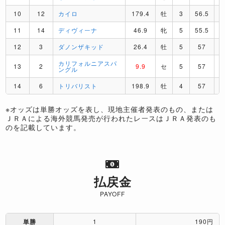
10
12
カイロ
179.4
牡
3
56.5
11
14
ディヴィーナ
46.9
牝
5
55.5
12
3
ダノンザキッド
26.4
牡
5
57
カリフォルニアスパ
13
2
9.9
セ
5
57
ングル
14
6
トリバリスト
198.9
牡
4
57
※オッズは単勝オッズを表し、現地主催者発表のもの、または
ＪＲＡによる海外競馬発売が行われたレースはＪＲＡ発表のも
のを記載しています。
払戻金
PAYOFF
単勝
1
190円