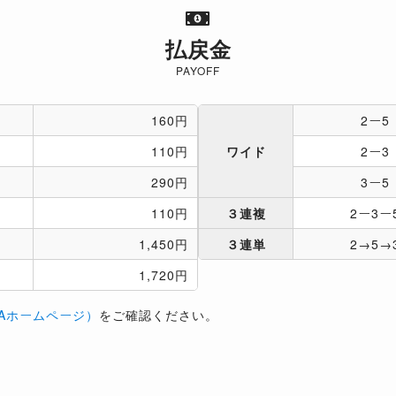
払戻金
PAYOFF
160円
2ー5
110円
ワイド
2ー3
290円
3ー5
110円
３連複
2ー3ー
1,450円
３連単
2→5→
1,720円
Aホームページ）
をご確認ください。