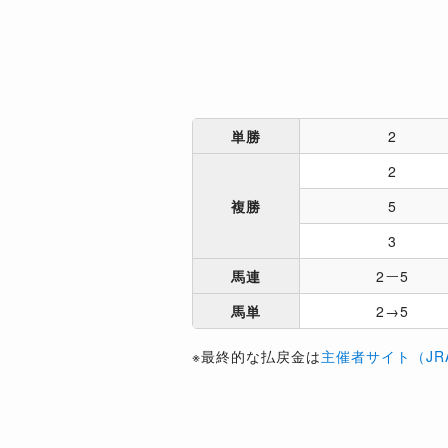
単勝
2
2
複勝
5
3
馬連
2ー5
馬単
2→5
※最終的な払戻金は
主催者サイト（JR