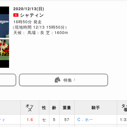
2020/12/13(日)
シャティン
16時50分 発走
（現地時間 12/13 15時50分）
天候：
馬場：良
芝：1600m
特集
オッ
タ
性
齢
重量
騎手
ズ
ティ
1.6
セ
5
57
C．ホー
1:3