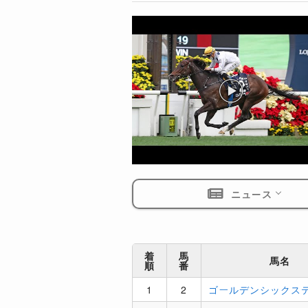
ニュース
着
馬
馬名
順
番
1
2
ゴールデンシックス