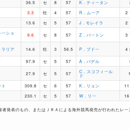
36.5
セ
8
57
K．ティータン
3.3
牡
4
57
R．ムーア
2 
13.6
セ
5
57
J．モレイラ
2 
レーショ
9.6
セ
8
57
Z．パートン
3 
トラリア
14.6
牡
3
56.5
P．ブドー
4 
ト
97.9
セ
5
57
A．バデル
C．スコフィール
27.9
セ
5
57
ド
ント
309.8
セ
6
57
K．リョン
11
230.1
セ
5
57
W．リー
16
催者発表のもの、またはＪＲＡによる海外競馬発売が行われたレー