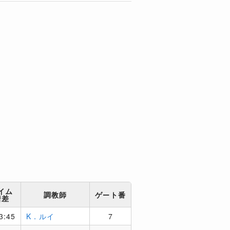
イム
調教師
ゲート番
着差
3:45
K．ルイ
7