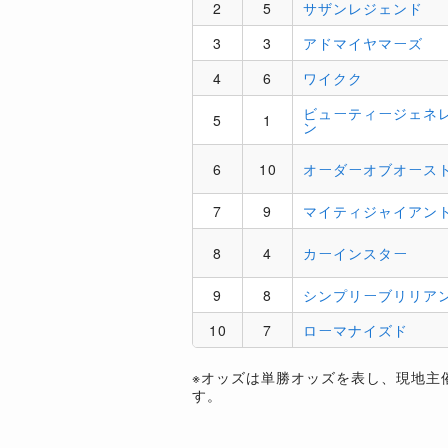
2
5
サザンレジェンド
3
3
アドマイヤマーズ
4
6
ワイクク
ビューティージェネ
5
1
ン
6
10
オーダーオブオース
7
9
マイティジャイアン
8
4
カーインスター
9
8
シンプリーブリリア
10
7
ローマナイズド
※オッズは単勝オッズを表し、現地主
す。