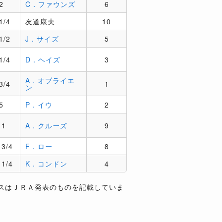
2
C．ファウンズ
6
1/4
友道康夫
10
1/2
J．サイズ
5
1/4
D．ヘイズ
3
A．オブライエ
3/4
1
ン
5
P．イウ
2
11
A．クルーズ
9
 3/4
F．ロー
8
 1/4
K．コンドン
4
スはＪＲＡ発表のものを記載していま