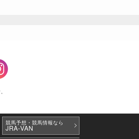
agram
す。
競馬予想・競馬情報なら
JRA-VAN