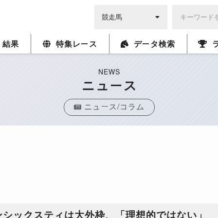
・結果
特集レース
データ検索
NEWS
ニュース
ニュース/コラム
ンシックスティは大外枠、「理想的ではない」