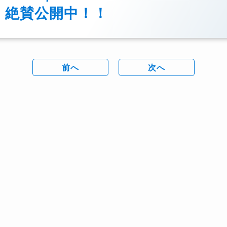
絶賛公開中！！
前へ
次へ