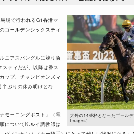
馬場で行われるG1香港マ
のゴールデンシックスティ
ルニアスパングルに競り負
クスティだが、以降は香ス
カップ、チャンピオンズマ
か月半ぶりの休み明けとな
ナモーニングポスト』（電
大外の14番枠となったゴールデンシ
Images）
順についてK.ルイ調教師は
、ヴィンセント（ホー騎手）にとって難しい状況になる」