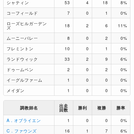
シャティン
53
4
18
8%
コーフィールド
7
0
1
0%
ローズヒルガーデン
18
2
6
11%
ズ
ムーニーバレー
8
0
2
0%
フレミントン
10
0
1
0%
ランドウィック
33
2
9
6%
ドゥームベン
2
0
2
0%
イーグルファーム
1
0
0
0%
メイダン
1
0
0
0%
出走
調教師名
勝利
複勝
勝率
回数
A．オブライエン
1
0
0
0%
C．ファウンズ
16
1
7
6%