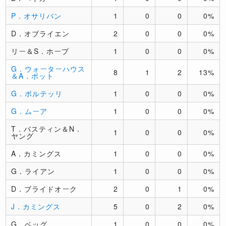
P．オサリバン
1
0
0
0%
D．オブライエン
2
0
0
0%
リー＆S．ホープ
1
0
0
0%
G．ウォーターハウス
8
1
2
13%
＆A．ボット
G．ポルテッリ
1
0
0
0%
G．ムーア
1
0
0
0%
T．バスティン＆N．
1
0
0
0%
ヤング
A．カミングス
1
0
0
0%
G．ライアン
1
0
0
0%
D．ブライドオーク
2
0
1
0%
J．カミングス
5
0
2
0%
G．ベッグ
1
0
0
0%