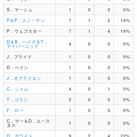
S．マーシュ
1
0
0
0%
P＆P．スノーデン
7
1
2
14%
P．ウェブスター
7
1
4
14%
D＆B．ヘイズ＆T．
4
0
0
0%
デイバーニッグ
J．プライド
1
0
0
0%
D．ペイン
1
0
0
0%
J．オブライエン
1
0
0
0%
C．シャム
4
0
1
0%
T．ゴラン
2
0
0
0%
F．ロー
1
0
0
0%
C．マー＆D．ユース
1
0
0
0%
タス
D．ホワイト
9
2
4
22%