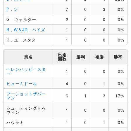
P．ン
7
0
3
0%
G．ウォルター
2
0
0
0%
B，W＆JD．ヘイズ
1
0
0
0%
H．ユースタス
1
0
0
0%
出走
馬名
勝利
複勝
勝率
回数
ヘレンハッピースタ
1
0
0
0%
ー
ヒューミドール
4
0
1
0%
フーショットザバー
6
1
3
17%
マン
シューティングトゥ
1
0
0
0%
ウィン
ハウラキ
1
0
1
0%