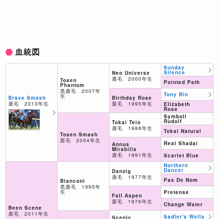
血統図
Sunday
Silence
Neo Universe
鹿毛 2000年生
Tosen
Pointed Path
Phantom
黒鹿毛 2007年
Tony Bin
生
Birthday Rose
Brave Smash
栗毛 1995年生
鹿毛 2013年生
Elizabeth
Rose
Symboli
Rudolf
Tokai Teio
鹿毛 1988年生
Tokai Natural
Tosen Smash
栗毛 2004年生
Real Shadai
Annus
Mirabilis
鹿毛 1991年生
Scarlet Blue
Northern
Dancer
Danzig
鹿毛 1977年生
Pas De Nom
Bianconi
黒鹿毛 1995年
生
Pretense
Fall Aspen
栗毛 1976年生
Change Water
Been Scene
鹿毛 2011年生
Sadler's Wells
Scenic