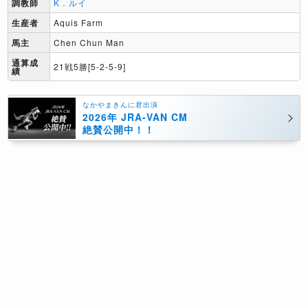
調教師
K．ルイ
生産者
Aquis Farm
馬主
Chen Chun Man
通算成
21戦5勝[5-2-5-9]
績
なかやまきんに君出演
2026年 JRA-VAN CM
絶賛公開中！！