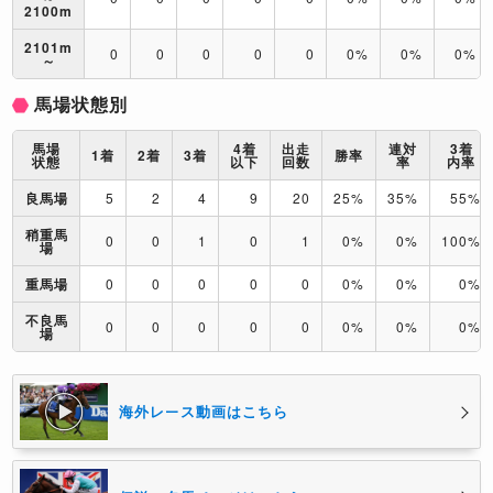
2100m
2101m
0
0
0
0
0
0%
0%
0%
～
馬場状態別
馬場
4着
出走
連対
3着
1着
2着
3着
勝率
状態
以下
回数
率
内率
良馬場
5
2
4
9
20
25%
35%
55%
稍重馬
0
0
1
0
1
0%
0%
100%
場
重馬場
0
0
0
0
0
0%
0%
0%
不良馬
0
0
0
0
0
0%
0%
0%
場
海外レース動画はこちら