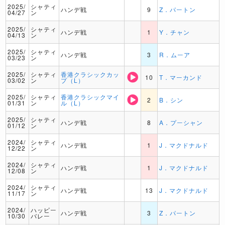
2025/
シャティ
ハンデ戦
9
Z．パートン
04/27
ン
2025/
シャティ
ハンデ戦
1
Y．チャン
04/13
ン
2025/
シャティ
ハンデ戦
3
R．ムーア
03/23
ン
2025/
シャティ
香港クラシックカッ
10
T．マーカンド
03/02
ン
プ（L）
2025/
シャティ
香港クラシックマイ
2
B．シン
01/31
ン
ル（L）
2025/
シャティ
ハンデ戦
8
A．プーシャン
01/12
ン
2024/
シャティ
ハンデ戦
1
J．マクドナルド
12/22
ン
2024/
シャティ
ハンデ戦
1
J．マクドナルド
12/08
ン
2024/
シャティ
ハンデ戦
13
J．マクドナルド
11/17
ン
2024/
ハッピー
ハンデ戦
3
Z．パートン
10/30
バレー