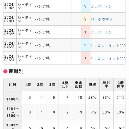
2024/
シャティ
ハンデ戦
3
Z．パートン
10/06
ン
2024/
シャティ
ハンデ戦
2
H．ボウマン
07/01
ン
2024/
シャティ
ハンデ戦
1
Z．パートン
05/26
ン
2024/
シャティ
ハンデ戦
3
L．ヒューイットソン
04/28
ン
2024/
シャティ
ハンデ戦
1
L．ヒューイットソン
03/24
ン
距離別
4着
出走
連対
3着
距離
1着
2着
3着
勝率
以下
回数
率
内率
～
5
1
5
7
18
28%
33%
61%
1400m
1401m
～
0
1
0
2
3
0%
33%
33%
1800m
1801m
～
0
0
0
0
0
0%
0%
0%