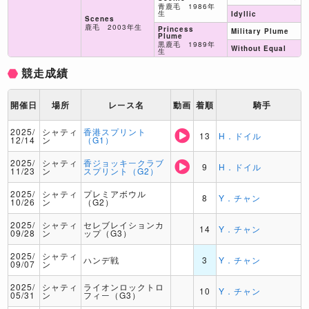
青鹿毛 1986年
生
Idyllic
Scenes
鹿毛 2003年生
Princess
Military Plume
Plume
黒鹿毛 1989年
Without Equal
生
競走成績
開催日
場所
レース名
動画
着順
騎手
2025/
シャティ
香港スプリント
13
H．ドイル
12/14
ン
（G1）
2025/
シャティ
香ジョッキークラブ
9
H．ドイル
11/23
ン
スプリント（G2）
2025/
シャティ
プレミアボウル
8
Y．チャン
10/26
ン
（G2）
2025/
シャティ
セレブレイションカ
14
Y．チャン
09/28
ン
ップ（G3）
2025/
シャティ
ハンデ戦
3
Y．チャン
09/07
ン
2025/
シャティ
ライオンロックトロ
10
Y．チャン
05/31
ン
フィー（G3）