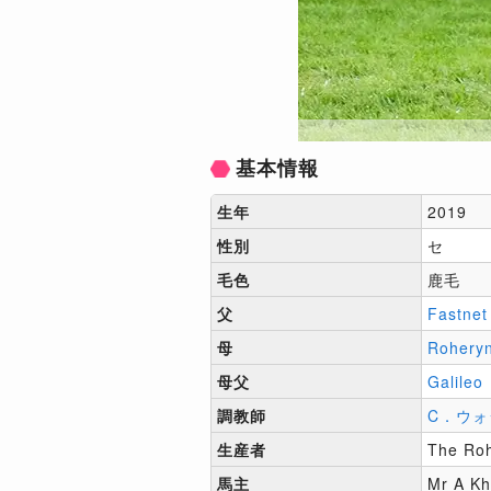
基本情報
生年
2019
性別
セ
毛色
鹿毛
父
Fastnet
母
Rohery
母父
Galileo
調教師
C．ウォ
生産者
The Roh
馬主
Mr A Kh