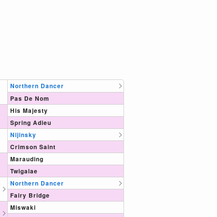
Northern Dancer
Pas De Nom
His Majesty
Spring Adieu
Nijinsky
Crimson Saint
Marauding
Twigalae
Northern Dancer
Fairy Bridge
Miswaki