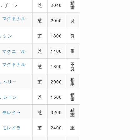
稍
．ザーラ
芝
2040
重
．マクドナル
芝
2000
良
．シン
芝
1800
良
．マクニール
芝
1400
重
．マクドナル
不
芝
1800
良
稍
．ベリー
芝
2000
重
稍
．レーン
芝
1500
重
稍
．モレイラ
芝
3200
重
．モレイラ
芝
2400
重