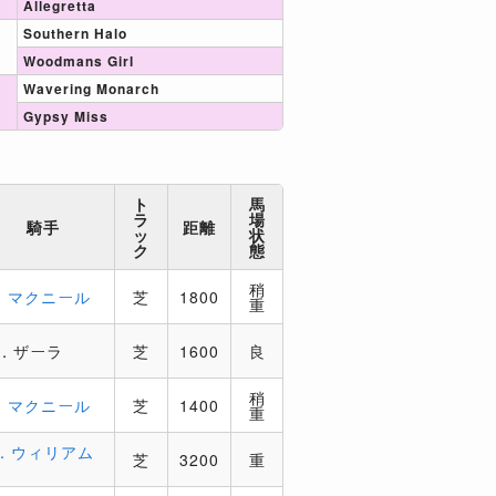
Allegretta
Southern Halo
Woodmans Girl
Wavering Monarch
Gypsy Miss
ト
馬
ラ
場
騎手
距離
ッ
状
ク
態
稍
．マクニール
芝
1800
重
．ザーラ
芝
1600
良
稍
．マクニール
芝
1400
重
．ウィリアム
芝
3200
重