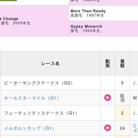
More Than Ready
黒鹿毛 1997年生
a Chunga
青鹿毛 2003年生
Gypsy Monarch
栗毛 1993年生
動
着
レース名
画
順
ピーターヤングステークス（G2）
5
J
取
オールスターマイル（G1）
M
消
フューチュリティステークス（G1）
2
J
C
メルボルンカップ（G1）
24
ズ