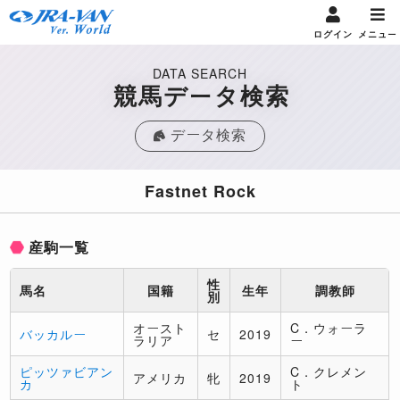
ログイン
メニュー
DATA SEARCH
競馬データ検索
データ検索
Fastnet Rock
産駒一覧
性
馬名
国籍
生年
調教師
別
オースト
C．ウォーラ
バッカルー
セ
2019
ラリア
ー
ピッツァビアン
C．クレメン
アメリカ
牝
2019
カ
ト