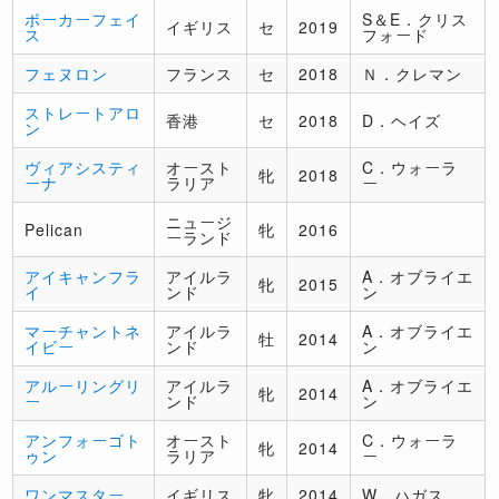
ポーカーフェイ
S＆E．クリス
イギリス
セ
2019
ス
フォード
フェヌロン
フランス
セ
2018
Ｎ．クレマン
ストレートアロ
香港
セ
2018
D．ヘイズ
ン
ヴィアシスティ
オースト
C．ウォーラ
牝
2018
ーナ
ラリア
ー
ニュージ
Pelican
牝
2016
ーランド
アイキャンフラ
アイルラ
A．オブライエ
牝
2015
イ
ンド
ン
マーチャントネ
アイルラ
A．オブライエ
牡
2014
イビー
ンド
ン
アルーリングリ
アイルラ
A．オブライエ
牝
2014
ー
ンド
ン
アンフォーゴト
オースト
C．ウォーラ
牝
2014
ゥン
ラリア
ー
ワンマスター
イギリス
牝
2014
W．ハガス