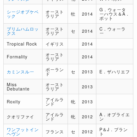
G．ウォータ
シージオブケベ
オースト
牡
2014
ーハウス＆A．
ック
ラリア
ボット
ブリムハムロッ
オースト
C．ウォーラ
セ
2014
クス
ラリア
ー
Tropical Rock
イギリス
2014
オースト
Formality
2014
ラリア
ポーラン
カミンスルー
セ
2013
E．ザハリエフ
ド
Miss
オースト
2013
Debutante
ラリア
アイルラ
Roxity
牝
2013
ンド
アイルラ
A．オブライエ
クオリファイ
牝
2012
ンド
ン
ワンフットイン
P＆J．ブラン
フランス
セ
2012
ヘヴン
ト