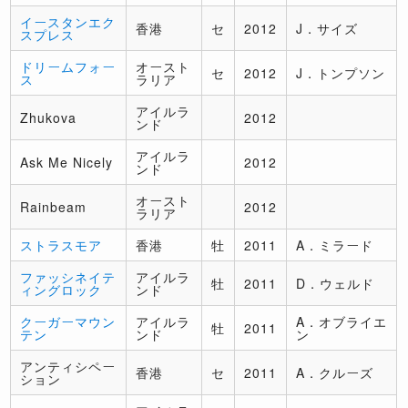
イースタンエク
香港
セ
2012
J．サイズ
スプレス
ドリームフォー
オースト
セ
2012
J．トンプソン
ス
ラリア
アイルラ
Zhukova
2012
ンド
アイルラ
Ask Me Nicely
2012
ンド
オースト
Rainbeam
2012
ラリア
ストラスモア
香港
牡
2011
A．ミラード
ファッシネイテ
アイルラ
牡
2011
D．ウェルド
ィングロック
ンド
クーガーマウン
アイルラ
A．オブライエ
牡
2011
テン
ンド
ン
アンティシペー
香港
セ
2011
A．クルーズ
ション