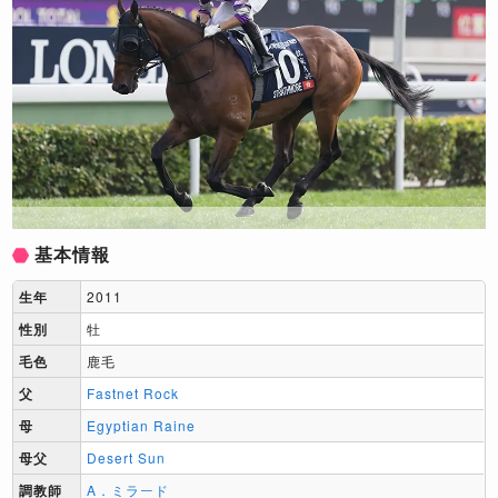
基本情報
生年
2011
性別
牡
毛色
鹿毛
父
Fastnet Rock
母
Egyptian Raine
母父
Desert Sun
調教師
A．ミラード