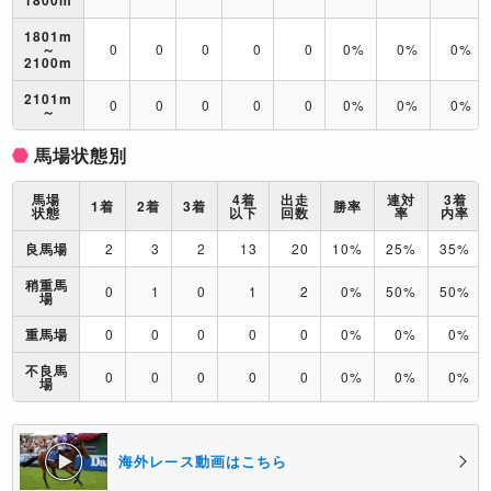
1801m
～
0
0
0
0
0
0%
0%
0%
2100m
2101m
0
0
0
0
0
0%
0%
0%
～
馬場状態別
馬場
4着
出走
連対
3着
1着
2着
3着
勝率
状態
以下
回数
率
内率
良馬場
2
3
2
13
20
10%
25%
35%
稍重馬
0
1
0
1
2
0%
50%
50%
場
重馬場
0
0
0
0
0
0%
0%
0%
不良馬
0
0
0
0
0
0%
0%
0%
場
海外レース動画はこちら