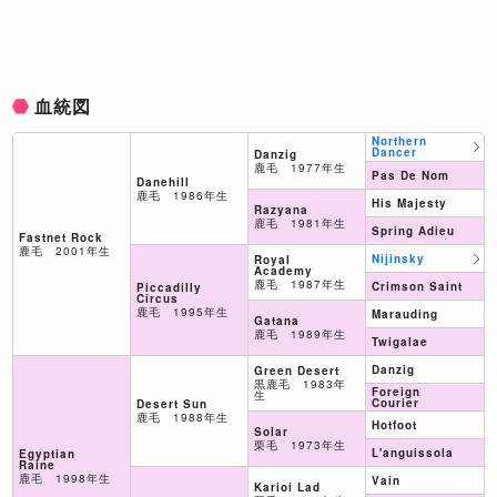
血統図
Northern
Dancer
Danzig
鹿毛 1977年生
Pas De Nom
Danehill
鹿毛 1986年生
His Majesty
Razyana
鹿毛 1981年生
Spring Adieu
Fastnet Rock
鹿毛 2001年生
Nijinsky
Royal
Academy
鹿毛 1987年生
Crimson Saint
Piccadilly
Circus
鹿毛 1995年生
Marauding
Gatana
鹿毛 1989年生
Twigalae
Danzig
Green Desert
黒鹿毛 1983年
Foreign
生
Courier
Desert Sun
鹿毛 1988年生
Hotfoot
Solar
栗毛 1973年生
L'anguissola
Egyptian
Raine
鹿毛 1998年生
Vain
Karioi Lad