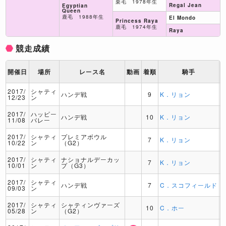
栗毛 1978年生
Regal Jean
Egyptian
Queen
鹿毛 1988年生
El Mondo
Princess Raya
鹿毛 1974年生
Raya
競走成績
開催日
場所
レース名
動画
着順
騎手
2017/
シャティ
ハンデ戦
9
K．リョン
12/23
ン
2017/
ハッピー
ハンデ戦
10
K．リョン
11/08
バレー
2017/
シャティ
プレミアボウル
7
K．リョン
10/22
ン
（G2）
2017/
シャティ
ナショナルデーカッ
7
K．リョン
10/01
ン
プ（G3）
2017/
シャティ
ハンデ戦
7
C．スコフィールド
09/03
ン
2017/
シャティ
シャティンヴァーズ
10
C．ホー
05/28
ン
（G2）