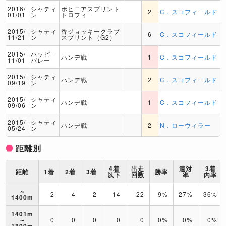
2016/
シャティ
ボヒニアスプリント
2
C．スコフィールド
01/01
ン
トロフィー
2015/
シャティ
香ジョッキークラブ
6
C．スコフィールド
11/21
ン
スプリント（G2）
2015/
ハッピー
ハンデ戦
1
C．スコフィールド
11/01
バレー
2015/
シャティ
ハンデ戦
2
C．スコフィールド
09/19
ン
2015/
シャティ
ハンデ戦
1
C．スコフィールド
09/06
ン
2015/
シャティ
ハンデ戦
2
N．ローウィラー
05/24
ン
距離別
4着
出走
連対
3着
距離
1着
2着
3着
勝率
以下
回数
率
内率
～
2
4
2
14
22
9%
27%
36%
1400m
1401m
～
0
0
0
0
0
0%
0%
0%
1800m