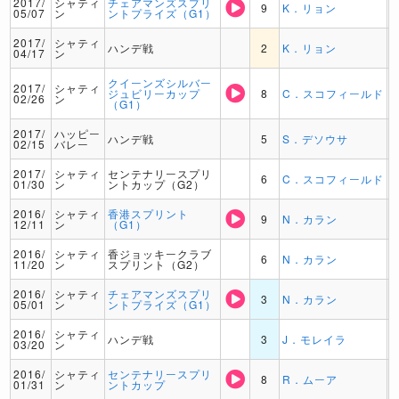
2017/
シャティ
チェアマンズスプリ
9
K．リョン
05/07
ン
ントプライズ（G1）
2017/
シャティ
ハンデ戦
2
K．リョン
04/17
ン
クイーンズシルバー
2017/
シャティ
ジュビリーカップ
8
C．スコフィールド
02/26
ン
（G1）
2017/
ハッピー
ハンデ戦
5
S．デソウサ
02/15
バレー
2017/
シャティ
センテナリースプリ
6
C．スコフィールド
01/30
ン
ントカップ（G2）
2016/
シャティ
香港スプリント
9
N．カラン
12/11
ン
（G1）
2016/
シャティ
香ジョッキークラブ
6
N．カラン
11/20
ン
スプリント（G2）
2016/
シャティ
チェアマンズスプリ
3
N．カラン
05/01
ン
ントプライズ（G1）
2016/
シャティ
ハンデ戦
3
J．モレイラ
03/20
ン
2016/
シャティ
センテナリースプリ
8
R．ムーア
01/31
ン
ントカップ