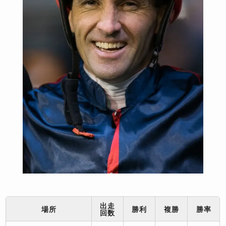
出走
場所
勝利
複勝
勝率
回数