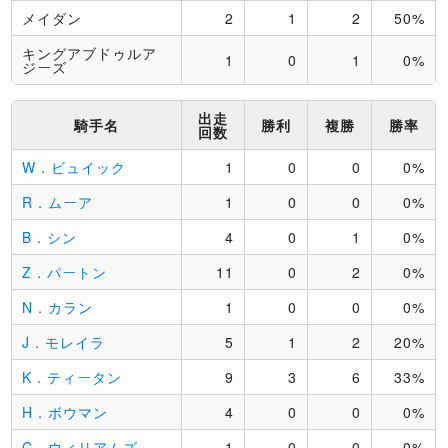
メイダン
2
1
2
50%
キングアブドゥルア
1
0
1
0%
ジーズ
出走
騎手名
勝利
複勝
勝率
回数
W．ビュイック
1
0
0
0%
R．ムーア
1
0
0
0%
B．シン
4
0
1
0%
Z．パートン
11
0
2
0%
N．カラン
1
0
0
0%
J．モレイラ
5
1
2
20%
K．ティータン
9
3
6
33%
H．ボウマン
4
0
0
0%
C．ウィリアムズ
1
0
0
0%