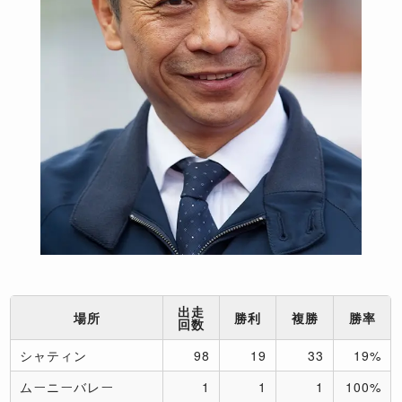
出走
場所
勝利
複勝
勝率
回数
シャティン
98
19
33
19%
ムーニーバレー
1
1
1
100%