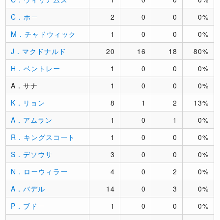
C．ホー
2
0
0
0%
M．チャドウィック
1
0
0
0%
J．マクドナルド
20
16
18
80%
H．ベントレー
1
0
0
0%
A．サナ
1
0
0
0%
K．リョン
8
1
2
13%
A．アムラン
1
0
1
0%
R．キングスコート
1
0
0
0%
S．デソウサ
3
0
0
0%
N．ローウィラー
4
0
2
0%
A．バデル
14
0
3
0%
P．ブドー
1
0
0
0%