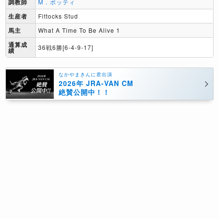
調教師
M．ボッティ
生産者
Fittocks Stud
馬主
What A Time To Be Alive 1
通算成
36戦6勝[6-4-9-17]
績
なかやまきんに君出演
2026年 JRA-VAN CM
絶賛公開中！！