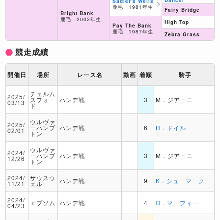
Dancer
Sadler's Wells
鹿毛 1981年生
Fairy Bridge
Bright Bank
鹿毛 2002年生
High Top
Pay The Bank
鹿毛 1987年生
Zebra Grass
競走成績
開催日
場所
レース名
動画
着順
騎手
チェルム
2025/
スフォー
ハンデ戦
3
M．ジアーニ
03/13
ド
ウルヴァ
2025/
ーハンプ
ハンデ戦
6
H．ドイル
02/01
トン
ウルヴァ
2024/
ーハンプ
ハンデ戦
3
M．ジアーニ
12/26
トン
2024/
サウスウ
ハンデ戦
9
K．シューマーク
11/21
ェル
2024/
エプソム
ハンデ戦
4
O．マーフィー
04/23