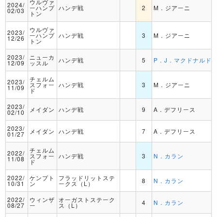
ウルヴァ
2024/
ーハンプ
ハンデ戦
2
M．ジアーニ
02/03
トン
ウルヴァ
2023/
ーハンプ
ハンデ戦
3
M．ジアーニ
12/26
トン
2023/
ニューカ
ハンデ戦
5
P．J．マクドナルド
12/09
ッスル
チェルム
2023/
スフォー
ハンデ戦
3
M．ジアーニ
11/09
ド
2023/
メイダン
ハンデ戦
9
A．デフリース
02/10
2023/
メイダン
ハンデ戦
7
A．デフリース
01/27
チェルム
2022/
スフォー
ハンデ戦
3
N．カラン
11/08
ド
2022/
ケンプト
フラッドリットステ
8
N．カラン
10/31
ン
ークス（L）
2022/
ウィンザ
オーガストステーク
4
N．カラン
08/27
ー
ス（L）