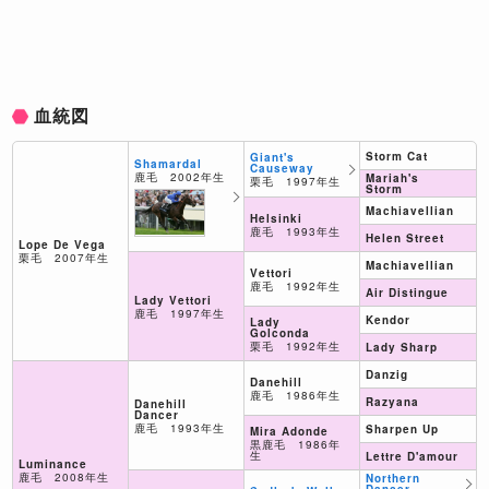
血統図
Storm Cat
Giant's
Shamardal
Causeway
鹿毛 2002年生
Mariah's
栗毛 1997年生
Storm
Machiavellian
Helsinki
鹿毛 1993年生
Helen Street
Lope De Vega
栗毛 2007年生
Machiavellian
Vettori
鹿毛 1992年生
Air Distingue
Lady Vettori
鹿毛 1997年生
Kendor
Lady
Golconda
栗毛 1992年生
Lady Sharp
Danzig
Danehill
鹿毛 1986年生
Razyana
Danehill
Dancer
鹿毛 1993年生
Sharpen Up
Mira Adonde
黒鹿毛 1986年
生
Lettre D'amour
Luminance
鹿毛 2008年生
Northern