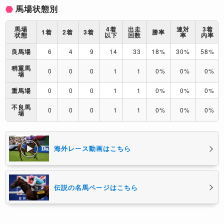
馬場状態別
馬場
4着
出走
連対
3着
1着
2着
3着
勝率
状態
以下
回数
率
内率
良馬場
6
4
9
14
33
18%
30%
58%
稍重馬
0
0
0
1
1
0%
0%
0%
場
重馬場
0
0
0
1
1
0%
0%
0%
不良馬
0
0
0
1
1
0%
0%
0%
場
海外レース動画はこちら
伝説の名馬ページはこちら