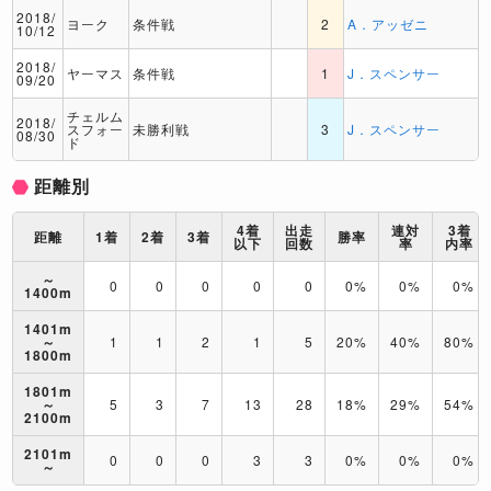
2018/
ヨーク
条件戦
2
A．アッゼニ
10/12
2018/
ヤーマス
条件戦
1
J．スペンサー
09/20
チェルム
2018/
スフォー
未勝利戦
3
J．スペンサー
08/30
ド
距離別
4着
出走
連対
3着
距離
1着
2着
3着
勝率
以下
回数
率
内率
～
0
0
0
0
0
0%
0%
0%
1400m
1401m
～
1
1
2
1
5
20%
40%
80%
1800m
1801m
～
5
3
7
13
28
18%
29%
54%
2100m
2101m
0
0
0
3
3
0%
0%
0%
～