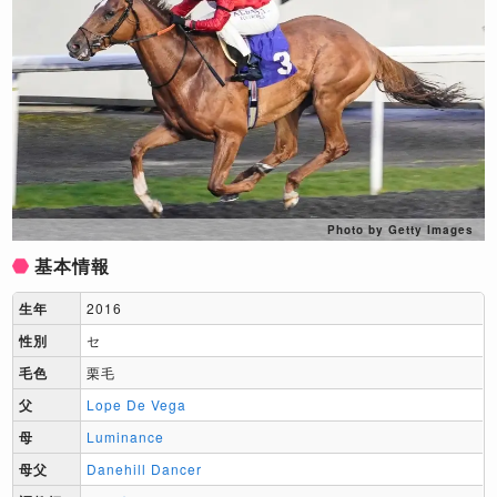
Photo by Getty Images
基本情報
生年
2016
性別
セ
毛色
栗毛
父
Lope De Vega
母
Luminance
母父
Danehill Dancer