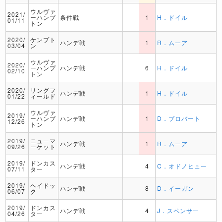
ウルヴァ
2021/
ーハンプ
条件戦
1
H．ドイル
01/11
トン
2020/
ケンプト
ハンデ戦
1
R．ムーア
03/04
ン
ウルヴァ
2020/
ーハンプ
ハンデ戦
6
H．ドイル
02/10
トン
2020/
リングフ
ハンデ戦
1
H．ドイル
01/22
ィールド
ウルヴァ
2019/
ーハンプ
ハンデ戦
1
D．プロバート
12/26
トン
2019/
ニューマ
ハンデ戦
1
R．ムーア
09/26
ーケット
2019/
ドンカス
ハンデ戦
4
C．オドノヒュー
07/11
ター
2019/
ヘイドッ
ハンデ戦
8
D．イーガン
06/07
ク
2019/
ドンカス
ハンデ戦
4
J．スペンサー
04/26
ター