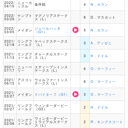
2022/
ニューカ
条件戦
4
N．カラン
04/15
ッスル
2022/
ケンプト
マグノリアステーク
8
D．マスカット
03/26
ン
ス（L）
2022/
ジェベルハッタ
メイダン
5
N．カラン
03/05
（G1）
2021/
リングフ
ケベックステークス
3
A．アッゼニ
12/18
ィールド
（L）
2021/
リングフ
チャーチルステーク
3
H．ドイル
11/13
ィールド
ス（L）
2021/
ニューベ
スティーブントンス
6
O．マーフィー
07/17
リー
テークス（L）
2021/
アスコッ
ウォルファートンス
6
O．マーフィー
06/15
ト
テークス（L）
2021/
メイダン
ドバイターフ（G1）
3
O．マーフィー
03/27
2021/
リングフ
ウィンターダービー
2
H．ドイル
02/27
ィールド
（G3）
ウィンターダービー
2021/
リングフ
トライアルステーク
2
R．キングスコート
02/06
ィールド
ス（L）