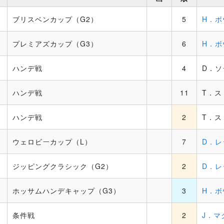
ブリスベンカップ（G2）
5
H．ボ
プレミアズカップ（G3）
6
H．ボ
ハンデ戦
4
D．ソ
ハンデ戦
11
T．ス
ハンデ戦
2
T．ス
ウェロビーカップ（L）
7
D．レ
ジッピングクラシック（G2）
2
D．レ
ホッサムハンデキャップ（G3）
3
H．ボ
条件戦
2
J．マ