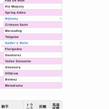
Pas De Nom
His Majesty
Spring Adieu
Nijinsky
Crimson Saint
Marauding
Twigalae
Sadler's Wells
Floripedes
Saumarez
Vallee Dansante
Ahonoora
Hillbrow
Belmez
Melodrama
トラ
馬場
騎手
距離
ック
状態