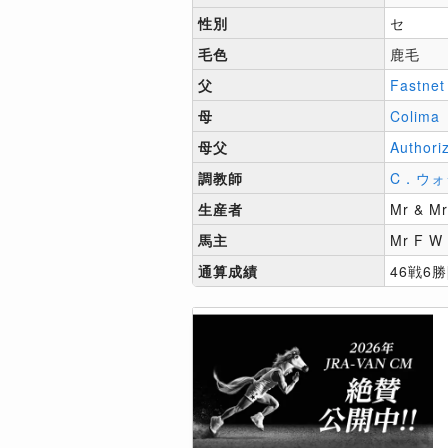
性別
セ
毛色
鹿毛
父
Fastnet
母
Colima
母父
Authori
調教師
C．ウォ
生産者
Mr & Mr
馬主
Mr F W 
通算成績
46戦6勝[