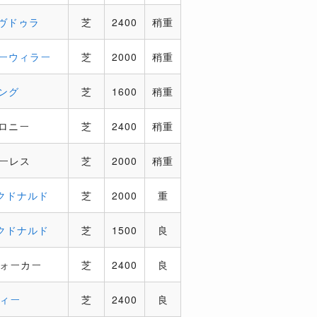
ヴドゥラ
芝
2400
稍重
ーウィラー
芝
2000
稍重
ング
芝
1600
稍重
ロニー
芝
2400
稍重
ーレス
芝
2000
稍重
クドナルド
芝
2000
重
クドナルド
芝
1500
良
ウォーカー
芝
2400
良
ィー
芝
2400
良