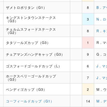
ザメトロポリタン（G1）
8
B．ア
キングストンタウンステークス
3
N．ロ
（G3）
チェルムスフォードステークス
8
R．キ
（G2）
タタソールズカップ（G3）
1
R．マ
チェアマンズハンデキャップ（G3）
9
G．コ
ゴスフォードゴールドカップ（L）
6
J．マ
ホークスベリーゴールドカップ
7
J．マ
（G3）
ベンディゴカップ（G3）
2
M．
コーフィールドカップ（G1）
14
M．デ