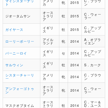
マイシスターナッ
アメリ
C．ブラウ
牝
2015
ト
カ
ン
オース
C．ウォー
ジオータムサン
トラリ
牡
2015
ラー
ア
イギリ
C．アップ
ガイヤース
牡
2015
ス
ルビー
アイル
A．オブラ
ローリーポーリー
牝
2014
ランド
イエン
イギリ
C．アップ
バーニーロイ
セ
2014
ス
ルビー
イギリ
サルウィン
牡
2014
S．カーク
ス
シスターチャーリ
アメリ
C．ブラウ
牝
2014
ー
カ
ン
オース
アンフォーゴトゥ
C．ウォー
トラリ
牝
2014
ン
ラー
ア
オース
C．マー＆
マスクオブタイム
トラリ
牡
2014
D．ユース