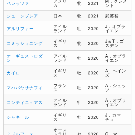
アメリ
M．クレメ
ベレッツァ
牝
2021
カ
ント
ジューンブレア
日本
牝
2021
武英智
アイル
J．オブラ
アルリファー
牡
2020
ランド
イエン
イギリ
J＆T．ゴ
コミッショニング
牝
2020
ス
スデン
オーギュストロダ
アイル
A．オブラ
牡
2020
ン
ランド
イエン
イギリ
A．ヘイン
カイロ
牡
2020
ス
ズ
フラン
A．シュッ
マハバヤサナフィ
牡
2020
ス
ツ
アイル
A．オブラ
コンティニュアス
牡
2020
ランド
イエン
イギリ
J．カマー
シャキール
牡
2020
ス
チョ
オース
ミドルアース
トラリ
セ
2020
C．マー