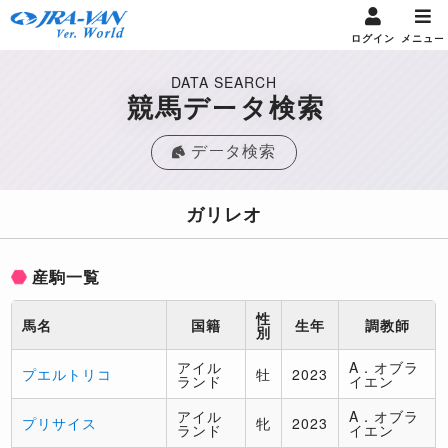
ログイン
メニュー
DATA SEARCH
競馬データ検索
データ検索
ガリレオ
産駒一覧
性
馬名
国籍
生年
調教師
別
アイル
A．オブラ
プエルトリコ
牡
2023
ランド
イエン
アイル
A．オブラ
プリサイス
牝
2023
ランド
イエン