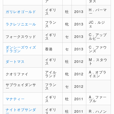
ア
タス
イギリ
H．パーマ
ガリレオゴールド
牡
2013
ス
ー
フラン
JC．ルジ
ラクレソニエール
牝
2013
ス
ェ
イギリ
C．アップ
フォークスウッド
セ
2013
ス
ルビー
ダンシーズウィズ
C．ファウ
香港
セ
2013
ドラゴン
ンズ
イギリ
M．スタウ
ダートマス
牡
2012
ス
ト
アイル
A．オブラ
クオリファイ
牝
2012
ランド
イエン
サブウェイダンサ
フラン
セ
2012
ー
ス
イギリ
A．ファー
マナティー
牡
2011
ス
ブル
ナイトオブサンダ
イギリ
牡
2011
R．ハノン
ー
ス