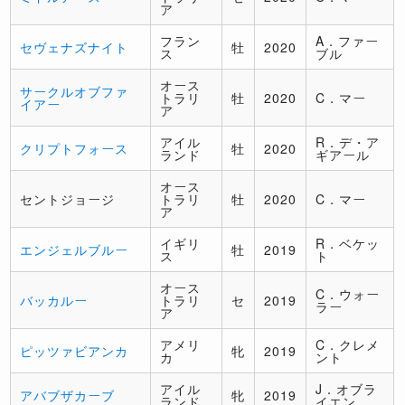
ア
フラン
A．ファー
セヴェナズナイト
牡
2020
ス
ブル
オース
サークルオブファ
トラリ
牡
2020
C．マー
イアー
ア
アイル
R．デ・ア
クリプトフォース
牡
2020
ランド
ギアール
オース
セントジョージ
トラリ
牡
2020
C．マー
ア
イギリ
R．ベケッ
エンジェルブルー
牡
2019
ス
ト
オース
C．ウォー
バッカルー
トラリ
セ
2019
ラー
ア
アメリ
C．クレメ
ピッツァビアンカ
牝
2019
カ
ント
アイル
J．オブラ
アバブザカーブ
牝
2019
ランド
イエン