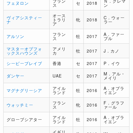
フラン
Ｎ．クレマ
フェヌロン
セ
2018
ス
ン
オース
ヴィアシスティー
C．ウォー
トラリ
牝
2018
ナ
ラー
ア
フラン
A．ファー
アルソン
牡
2017
ス
ブル
マスターオブフォ
アメリ
牡
2017
J．カノ
ックスハウンズ
カ
シーピーブレイブ
香港
セ
2017
P．イウ
M．アル・
ダンヤー
UAE
セ
2017
メイリ
アイル
A．オブラ
マグナグリーシア
牡
2016
ランド
イエン
フラン
F．グラフ
ウォッチミー
牝
2016
ス
ァール
アイル
A．オブラ
グローブシアター
牡
2016
ランド
イエン
イギリ