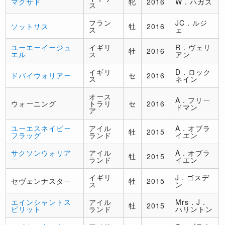
マクサド
牝
2016
W．ハガス
ス
フラン
JC．ルジ
ソットサス
牡
2016
ス
ェ
ユーエーイージュ
イギリ
R．ヴェリ
牡
2016
エル
ス
アン
イギリ
D．ロック
ドバイウォリアー
セ
2016
ス
ネイン
オース
A．フリー
ウォーニング
トラリ
セ
2016
ドマン
ア
ユーエスネイビー
アイル
A．オブラ
牡
2015
フラッグ
ランド
イエン
サクソンウォリア
アイル
A．オブラ
牡
2015
ー
ランド
イエン
イギリ
J．ゴスデ
セヴェンナスター
牡
2015
ス
ン
エインシャントス
アイル
Mrs．J．
牡
2015
ピリット
ランド
ハリントン