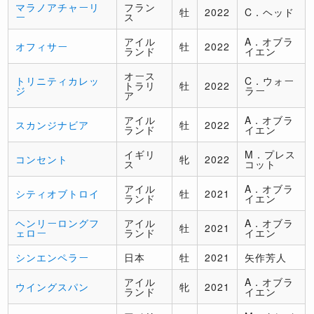
マラノアチャーリ
フラン
牡
2022
C．ヘッド
ー
ス
アイル
A．オブラ
オフィサー
牡
2022
ランド
イエン
オース
トリニティカレッ
C．ウォー
トラリ
牡
2022
ジ
ラー
ア
アイル
A．オブラ
スカンジナビア
牡
2022
ランド
イエン
イギリ
M．プレス
コンセント
牝
2022
ス
コット
アイル
A．オブラ
シティオブトロイ
牡
2021
ランド
イエン
ヘンリーロングフ
アイル
A．オブラ
牡
2021
ェロー
ランド
イエン
シンエンペラー
日本
牡
2021
矢作芳人
アイル
A．オブラ
ウイングスパン
牝
2021
ランド
イエン