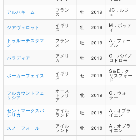
フラン
JC．ルジ
アルハキーム
牡
2019
ス
ェ
イギリ
M．ボッテ
ジアヴェロット
牡
2019
ス
ィ
トゥルーテスタマ
フラン
A．ファー
牡
2019
ン
ス
ブル
アメリ
G．パパプ
バラディア
牡
2019
カ
ロドロモー
S＆E．ク
イギリ
ポーカーフェイス
セ
2019
リスフォー
ス
ド
オース
フルカウントフェ
C．ウォー
トラリ
牝
2019
リシア
ラー
ア
セントマークスバ
アイル
A．オブラ
牡
2018
シリカ
ランド
イエン
アイル
A．オブラ
スノーフォール
牝
2018
ランド
イエン