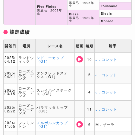
黒鹿毛 1995年
生
Toussaud
Five Fields
黒鹿毛 2002年
生
Diesis
Diese
黒鹿毛 1989年
生
Monroe
競走成績
開催日
場所
レース名
動画
着順
騎手
2025/
ランドウ
シドニーカップ
10
J．コレット
04/12
ィック
（G1）
ローズヒ
2025/
タンクレッドステー
ルガーデ
5
J．コレット
04/01
クス（G1）
ンズ
ローズヒ
2025/
スカイハイステーク
ルガーデ
4
J．コレット
03/15
ス（G3）
ンズ
ローズヒ
2025/
パラマッタカップ
ルガーデ
11
J．コレット
02/22
（G3）
ンズ
2024/
フレミン
メルボルンカップ
6
M．ザーラ
11/05
トン
（G1）