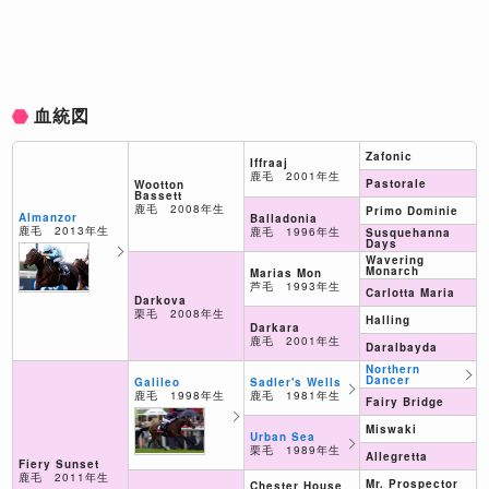
血統図
Zafonic
Iffraaj
鹿毛 2001年生
Pastorale
Wootton
Bassett
鹿毛 2008年生
Primo Dominie
Almanzor
Balladonia
鹿毛 2013年生
鹿毛 1996年生
Susquehanna
Days
Wavering
Monarch
Marias Mon
芦毛 1993年生
Carlotta Maria
Darkova
栗毛 2008年生
Halling
Darkara
鹿毛 2001年生
Daralbayda
Northern
Dancer
Sadler's Wells
Galileo
鹿毛 1981年生
鹿毛 1998年生
Fairy Bridge
Miswaki
Urban Sea
栗毛 1989年生
Allegretta
Fiery Sunset
鹿毛 2011年生
Mr. Prospector
Chester House