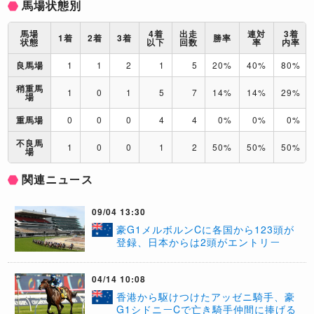
馬場状態別
馬場
4着
出走
連対
3着
1着
2着
3着
勝率
状態
以下
回数
率
内率
良馬場
1
1
2
1
5
20%
40%
80%
稍重馬
1
0
1
5
7
14%
14%
29%
場
重馬場
0
0
0
4
4
0%
0%
0%
不良馬
1
0
0
1
2
50%
50%
50%
場
関連ニュース
09/04 13:30
豪G1メルボルンCに各国から123頭が
登録、日本からは2頭がエントリー
04/14 10:08
香港から駆けつけたアッゼニ騎手、豪
G1シドニーCで亡き騎手仲間に捧げる