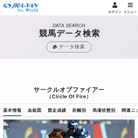
ログイン
メニュー
DATA SEARCH
競馬データ検索
データ検索
サークルオブファイアー
（Circle Of Fire）
基本情報
血統図
競走成績
距離別
馬場状態別
関連ニ