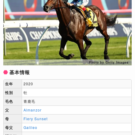
Photo by Getty Images
基本情報
生年
2020
性別
牡
毛色
青鹿毛
父
Almanzor
母
Fiery Sunset
母父
Galileo