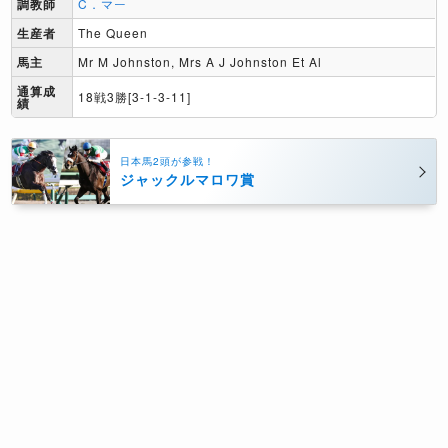
調教師
C．マー
生産者
The Queen
馬主
Mr M Johnston, Mrs A J Johnston Et Al
通算成
18戦3勝[3-1-3-11]
績
日本馬2頭が参戦！
ジャックルマロワ賞