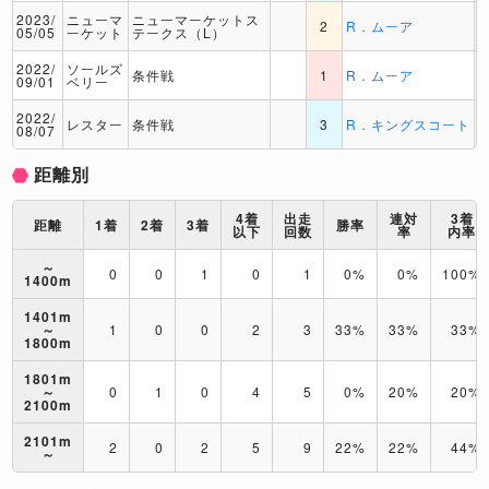
2023/
ニューマ
ニューマーケットス
2
R．ムーア
05/05
ーケット
テークス（L）
2022/
ソールズ
条件戦
1
R．ムーア
09/01
ベリー
2022/
レスター
条件戦
3
R．キングスコート
08/07
距離別
4着
出走
連対
3着
距離
1着
2着
3着
勝率
以下
回数
率
内率
～
0
0
1
0
1
0%
0%
100%
1400m
1401m
～
1
0
0
2
3
33%
33%
33%
1800m
1801m
～
0
1
0
4
5
0%
20%
20%
2100m
2101m
2
0
2
5
9
22%
22%
44%
～