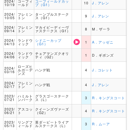
2024/
コーフィ
コーフィールドカッ
10
J．アレン
10/19
ールド
プ（G1）
2024/
フレミン
ターンブルステーク
9
J．アレン
10/05
トン
ス（G1）
2024/
フレミン
マカイビーディーヴ
8
M．ザーラ
09/14
トン
ァステークス（G1）
2024/
ランドウ
シドニーカップ
1
A．アッゼニ
04/13
ィック
（G1）
2024/
ランドウ
チェアマンズクオリ
1
D．ギボンズ
04/06
ィック
ティ（G2）
ローズヒ
2024/
ルガーデ
ハンデ戦
4
J．コレット
03/16
ンズ
2024/
フレミン
ハンデ戦
4
J．アレン
02/17
トン
2023/
ハミルト
グラスゴーステーク
3
R．キングスコート
07/21
ンパーク
ス（L）
2023/
アスコッ
クイーンズヴァーズ
4
R．キングスコート
06/21
ト
（G2）
2023/
リングフ
英ダービートライア
3
R．ムーア
05/13
ィールド
ルステークス（L）