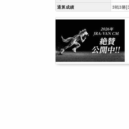
通算成績
3戦3勝[3