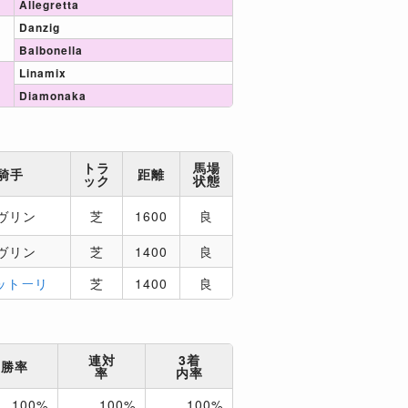
Allegretta
Danzig
Balbonella
Linamix
Diamonaka
トラ
馬場
騎手
距離
ック
状態
ヴリン
芝
1600
良
ヴリン
芝
1400
良
ットーリ
芝
1400
良
連対
3着
勝率
率
内率
100%
100%
100%