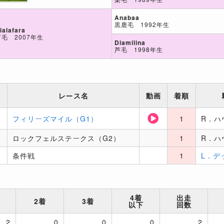
Anabaa
黒鹿毛 1992年生
ialafara
芦毛 2007年生
Diamilina
芦毛 1998年生
レース名
動画
着順
フィリーズマイル（G1）
1
R．ハ
ロックフェルステークス（G2）
1
R．ハ
条件戦
1
L．デ
4着
出走
2着
3着
以下
回数
2
0
0
0
2