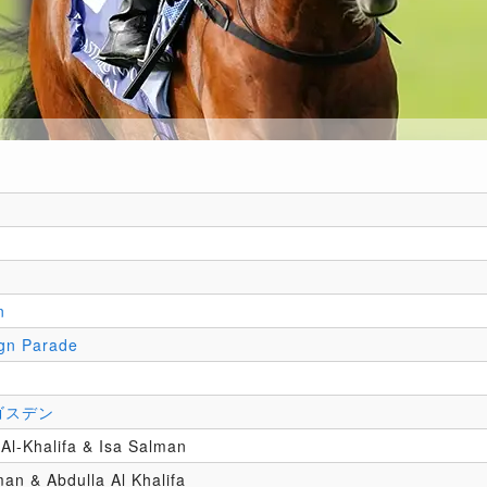
n
gn Parade
ゴスデン
 Al-Khalifa & Isa Salman
man & Abdulla Al Khalifa