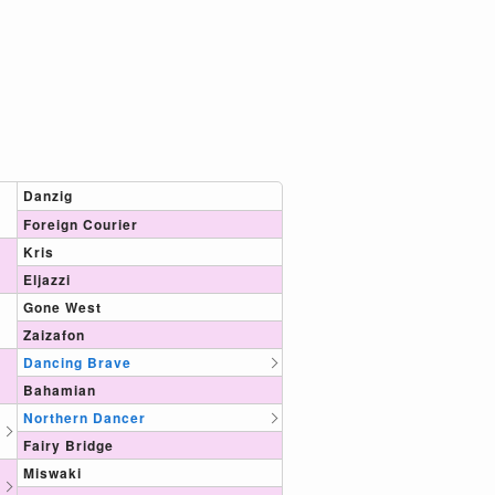
Danzig
Foreign Courier
Kris
Eljazzi
Gone West
Zaizafon
Dancing Brave
Bahamian
Northern Dancer
Fairy Bridge
Miswaki