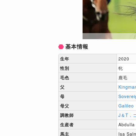
基本情報
生年
2020
性別
牝
毛色
鹿毛
父
Kingma
母
Soverei
母父
Galileo
調教師
J＆T．
生産者
Abdulla
馬主
Isa Sal