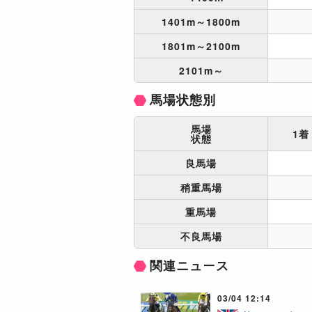
1401m～1800m
1801m～2100m
2101m～
馬場状態別
馬場
1着
状態
良馬場
稍重馬場
重馬場
不良馬場
関連ニュース
03/04 12:14