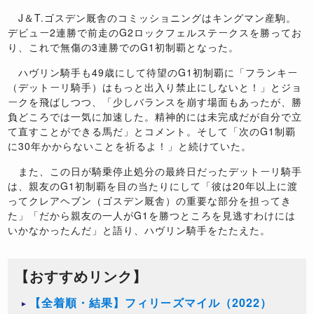
J＆T.ゴスデン厩舎のコミッショニングはキングマン産駒。
デビュー2連勝で前走のG2ロックフェルステークスを勝ってお
り、これで無傷の3連勝でのG1初制覇となった。
ハヴリン騎手も49歳にして待望のG1初制覇に「フランキー
（デットーリ騎手）はもっと出入り禁止にしないと！」とジョ
ークを飛ばしつつ、「少しバランスを崩す場面もあったが、勝
負どころでは一気に加速した。精神的には未完成だが自分で立
て直すことができる馬だ」とコメント。そして「次のG1制覇
に30年かからないことを祈るよ！」と続けていた。
また、この日が騎乗停止処分の最終日だったデットーリ騎手
は、親友のG1初制覇を目の当たりにして「彼は20年以上に渡
ってクレアヘブン（ゴスデン厩舎）の重要な部分を担ってき
た」「だから親友の一人がG1を勝つところを見逃すわけには
いかなかったんだ」と語り、ハヴリン騎手をたたえた。
【おすすめリンク】
【全着順・結果】フィリーズマイル（2022）