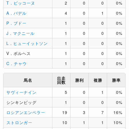
T．ピッコーヌ
2
0
0
0%
A．バデル
4
0
1
0%
P．ブドー
1
0
0
0%
J．マクニール
1
0
0
0%
L．ヒューイットソン
1
0
0
0%
V．ボルヘス
1
0
0
0%
C．チャウ
1
0
0
0%
出走
馬名
勝利
複勝
勝率
回数
サヴィーナイン
5
0
1
0%
シンキンビッグ
1
0
0
0%
ロシアンエンペラー
19
3
7
16%
ストロンガー
10
1
1
10%