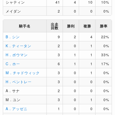
シャティン
41
4
10
10%
メイダン
2
0
0
0%
出走
騎手名
勝利
複勝
勝率
回数
B．シン
9
2
4
22%
K．ティータン
2
0
1
0%
H．ボウマン
3
1
1
33%
C．ホー
6
1
1
17%
M．チャドウィック
3
0
1
0%
H．ベントレー
3
0
0
0%
A．サナ
2
0
0
0%
M．ユン
3
0
1
0%
A．アッゼニ
1
0
0
0%