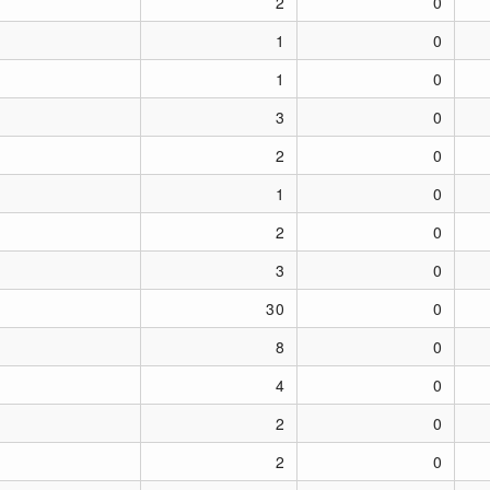
2
0
1
0
1
0
3
0
2
0
1
0
2
0
3
0
30
0
8
0
4
0
2
0
2
0