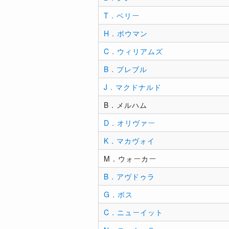
T．ベリー
H．ボウマン
C．ウィリアムズ
B．プレブル
J．マクドナルド
B．メルハム
D．オリヴァー
K．マカヴォイ
M．ウォーカー
B．アヴドゥラ
G．ボス
C．ニューイット