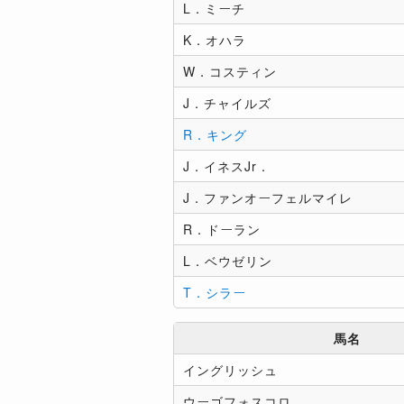
L．ミーチ
K．オハラ
W．コスティン
J．チャイルズ
R．キング
J．イネスJr．
J．ファンオーフェルマイレ
R．ドーラン
L．ベウゼリン
T．シラー
馬名
イングリッシュ
ウーゴフォスコロ