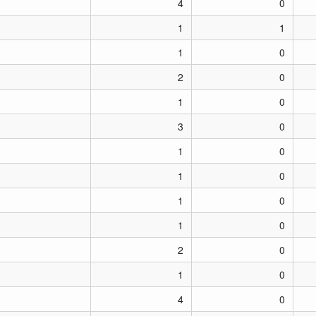
4
0
1
1
1
0
2
0
1
0
3
0
1
0
1
0
1
0
1
0
2
0
1
0
4
0