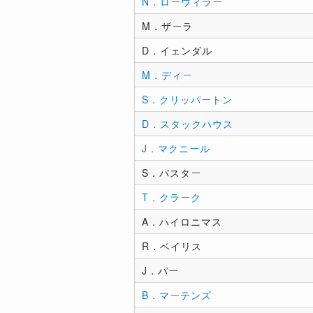
N．ローウィラー
M．ザーラ
D．イェンダル
M．ディー
S．クリッパートン
D．スタックハウス
J．マクニール
S．バスター
T．クラーク
A．ハイロニマス
R．ベイリス
J．パー
B．マーテンズ