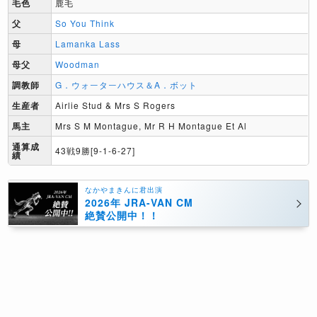
毛色
鹿毛
父
So You Think
母
Lamanka Lass
母父
Woodman
調教師
G．ウォーターハウス＆A．ボット
生産者
Airlie Stud & Mrs S Rogers
馬主
Mrs S M Montague, Mr R H Montague Et Al
通算成
43戦9勝[9-1-6-27]
績
なかやまきんに君出演
2026年 JRA-VAN CM
絶賛公開中！！