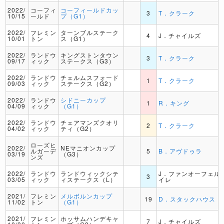
2022/
コーフィ
コーフィールドカッ
3
T．クラーク
10/15
ールド
プ（G1）
2022/
フレミン
ターンブルステーク
4
J．チャイルズ
10/01
トン
ス（G1）
2022/
ランドウ
キングストンタウン
3
T．クラーク
09/17
ィック
ステークス（G3）
2022/
ランドウ
チェルムスフォード
1
T．クラーク
09/03
ィック
ステークス（G2）
2022/
ランドウ
シドニーカップ
1
R．キング
04/09
ィック
（G1）
2022/
ランドウ
チェアマンズクオリ
2
T．クラーク
04/02
ィック
ティ（G2）
ローズヒ
2022/
NEマニオンカップ
ルガーデ
5
B．アヴドゥラ
03/19
（G3）
ンズ
2022/
ランドウ
ランドウィックシテ
J．ファンオーフェル
3
03/05
ィック
ィステークス（L）
イレ
2021/
フレミン
メルボルンカップ
19
D．スタックハウス
11/02
トン
（G1）
2021/
フレミン
ホッサムハンデキャ
7
J．チャイルズ