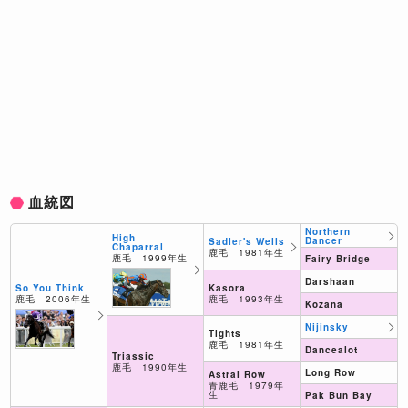
血統図
Northern
High
Dancer
Sadler's Wells
Chaparral
鹿毛 1981年生
鹿毛 1999年生
Fairy Bridge
Darshaan
Kasora
So You Think
鹿毛 1993年生
鹿毛 2006年生
Kozana
Nijinsky
Tights
鹿毛 1981年生
Dancealot
Triassic
鹿毛 1990年生
Long Row
Astral Row
青鹿毛 1979年
生
Pak Bun Bay