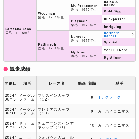
Raise A
Native
Mr. Prospector
鹿毛 1970年生
Gold Digger
Woodman
栗毛 1983年生
Buckpasser
Playmate
栗毛 1975年生
Intriguing
Lamanka Lass
鹿毛 1995年生
Northern
Dancer
Nureyev
鹿毛 1977年生
Special
Pattimech
鹿毛 1989年生
Vent Du Nord
My Nord
鹿毛 1973年生
My Alison
競走成績
開催日
場所
レース名
動画
着順
騎手
2024/
イーグル
ブリスベンカップ
8
T．クラーク
06/15
ファーム
（G2）
2024/
イーグル
プレミアズカップ
9
A．ハイロニマス
06/01
ファーム
（G3）
2024/
ドゥーム
チェアマンズハンデ
10
A．ハイロニマス
05/18
ベン
キャップ（G3）
2024/
ウォガウォガゴール
ウォガ
5
R．キング