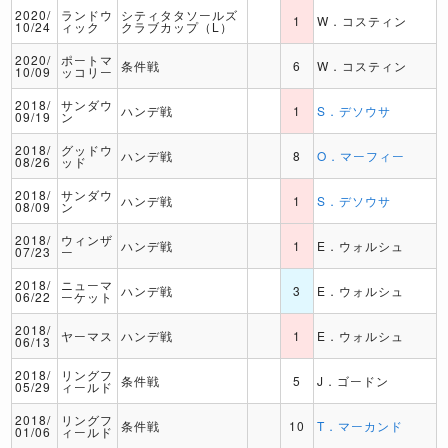
2020/
ランドウ
シティタタソールズ
1
W．コスティン
10/24
ィック
クラブカップ（L）
2020/
ポートマ
条件戦
6
W．コスティン
10/09
ッコリー
2018/
サンダウ
ハンデ戦
1
S．デソウサ
09/19
ン
2018/
グッドウ
ハンデ戦
8
O．マーフィー
08/26
ッド
2018/
サンダウ
ハンデ戦
1
S．デソウサ
08/09
ン
2018/
ウィンザ
ハンデ戦
1
E．ウォルシュ
07/23
ー
2018/
ニューマ
ハンデ戦
3
E．ウォルシュ
06/22
ーケット
2018/
ヤーマス
ハンデ戦
1
E．ウォルシュ
06/13
2018/
リングフ
条件戦
5
J．ゴードン
05/29
ィールド
2018/
リングフ
条件戦
10
T．マーカンド
01/06
ィールド