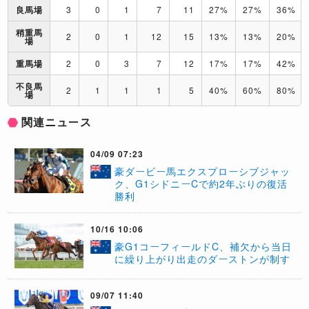
良馬場
3
0
1
7
11
27%
27%
36%
稍重馬
2
0
1
12
15
13%
13%
20%
場
重馬場
2
0
3
7
12
17%
17%
42%
不良馬
2
1
1
1
5
40%
60%
80%
場
関連ニュース
04/09 07:23
豪ダービー馬エクスプローシブジャッ
ク、G1シドニーCで約2年ぶりの復活
勝利
10/16 10:06
豪G1コーフィールドC、補欠から当日
に繰り上がり出走のダーストンが制す
09/07 11:40