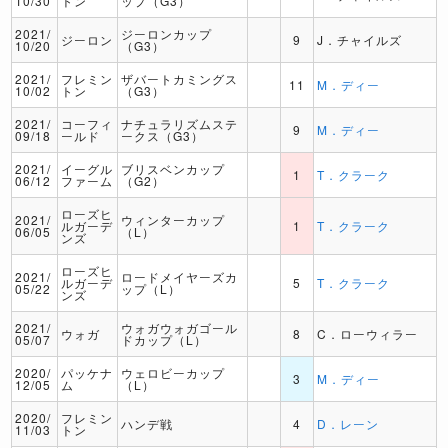
10/30
トン
ップ（G3）
2021/
ジーロンカップ
ジーロン
9
J．チャイルズ
10/20
（G3）
2021/
フレミン
ザバートカミングス
11
M．ディー
10/02
トン
（G3）
2021/
コーフィ
ナチュラリズムステ
9
M．ディー
09/18
ールド
ークス（G3）
2021/
イーグル
ブリスベンカップ
1
T．クラーク
06/12
ファーム
（G2）
ローズヒ
2021/
ウィンターカップ
ルガーデ
1
T．クラーク
06/05
（L）
ンズ
ローズヒ
2021/
ロードメイヤーズカ
ルガーデ
5
T．クラーク
05/22
ップ（L）
ンズ
2021/
ウォガウォガゴール
ウォガ
8
C．ローウィラー
05/07
ドカップ（L）
2020/
パッケナ
ウェロビーカップ
3
M．ディー
12/05
ム
（L）
2020/
フレミン
ハンデ戦
4
D．レーン
11/03
トン