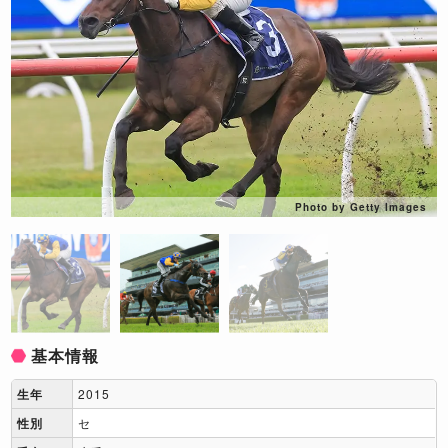
Photo by Getty Images
基本情報
生年
2015
性別
セ