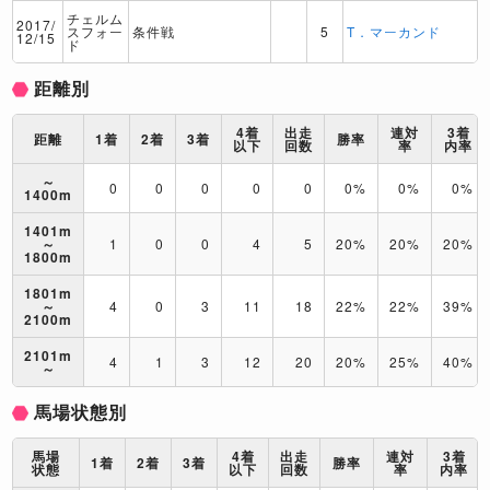
チェルム
2017/
スフォー
条件戦
5
T．マーカンド
12/15
ド
距離別
4着
出走
連対
3着
距離
1着
2着
3着
勝率
以下
回数
率
内率
～
0
0
0
0
0
0%
0%
0%
1400m
1401m
～
1
0
0
4
5
20%
20%
20%
1800m
1801m
～
4
0
3
11
18
22%
22%
39%
2100m
2101m
4
1
3
12
20
20%
25%
40%
～
馬場状態別
馬場
4着
出走
連対
3着
1着
2着
3着
勝率
状態
以下
回数
率
内率