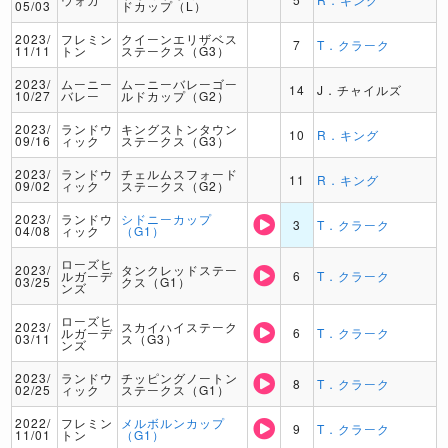
05/03
ドカップ（L）
2023/
フレミン
クイーンエリザベス
7
T．クラーク
11/11
トン
ステークス（G3）
2023/
ムーニー
ムーニーバレーゴー
14
J．チャイルズ
10/27
バレー
ルドカップ（G2）
2023/
ランドウ
キングストンタウン
10
R．キング
09/16
ィック
ステークス（G3）
2023/
ランドウ
チェルムスフォード
11
R．キング
09/02
ィック
ステークス（G2）
2023/
ランドウ
シドニーカップ
3
T．クラーク
04/08
ィック
（G1）
ローズヒ
2023/
タンクレッドステー
ルガーデ
6
T．クラーク
03/25
クス（G1）
ンズ
ローズヒ
2023/
スカイハイステーク
ルガーデ
6
T．クラーク
03/11
ス（G3）
ンズ
2023/
ランドウ
チッピングノートン
8
T．クラーク
02/25
ィック
ステークス（G1）
2022/
フレミン
メルボルンカップ
9
T．クラーク
11/01
トン
（G1）