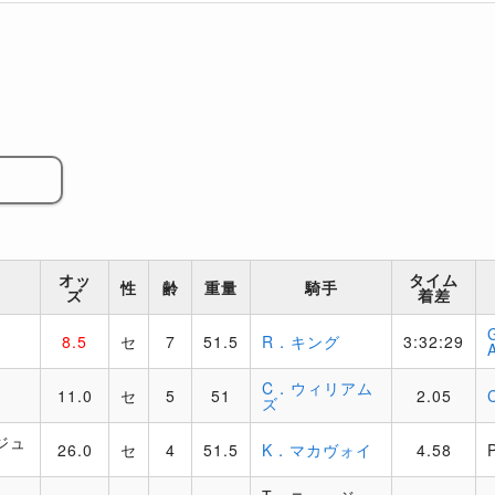
オッ
タイム
性
齢
重量
騎手
ズ
着差
8.5
セ
7
51.5
R．キング
3:32:29
C．ウィリアム
11.0
セ
5
51
2.05
ズ
ジュ
26.0
セ
4
51.5
K．マカヴォイ
4.58