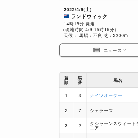
2022/4/9(土)
ランドウィック
14時15分 発走
（現地時間 4/9 15時15分）
天候：
馬場：不良
芝：3200m
ニュース
着
馬
馬名
順
番
1
3
ナイツオーダー
2
7
シェラーズ
ダシャーンスウィート
3
2
ニア