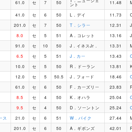
T．ニュージェ
61.0
セ
7
50
11.48
ント
41.0
セ
6
50
L．デイ
11.73
201.0
セ
7
50
T．シラー
12.31
8.0
セ
5
51
A．コレット
13.16
91.0
セ
10
50
J．イネスJr．
13.31
6.5
セ
5
51
J．カー
13.43
10.0
セ
5
50
R．ドーラン
13.81
12.0
セ
5
50.5
J．フォード
18.46
61.0
セ
6
50
F．カーズリー
23.83
8.5
セ
4
50
K．オハラ
25.04
9.5
セ
4
50
D．ソーントン
25.24
ース
21.0
セ
6
51
W．パイク
27.44
201.0
セ
6
50
A．ギボンズ
42.01