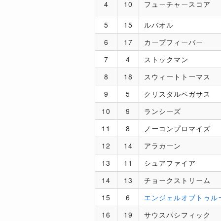
4
10
フューチャースコア
5
15
ルバオル
6
17
カープフィーバー
7
4
ストックマン
8
18
スウィートトーマス
9
5
クリスタルペガサス
10
9
ランシーズ
11
8
ノーコンプロマイズ
12
14
アラカーン
13
11
シュアファイア
14
13
チョークストリーム
15
6
エンジェルオブトゥル
16
19
サウスパシフィック