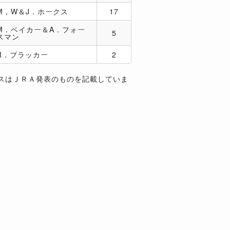
M，W＆J．ホークス
17
M．ベイカー＆A．フォー
5
スマン
R．ブラッカー
2
スはＪＲＡ発表のものを記載していま