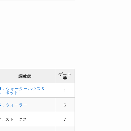
ゲート
調教師
番
G．ウォーターハウス＆
1
A．ボット
C．ウォーラー
6
P．ストークス
7