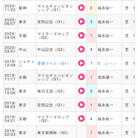
2020/
マイルチャンピオン
阪神
2
福永祐一
芝
1
11/22
シップ（G1）
2020/
東京
安田記念（G1）
3
福永祐一
芝
1
06/07
2020/
マイラーズカップ
京都
1
福永祐一
芝
1
04/26
（G2）
2020/
中山
中山記念（G2）
4
福永祐一
芝
1
03/01
2019/
シャティ
香港マイル（G1）
7
D．レーン
芝
1
12/08
ン
2019/
マイルチャンピオン
京都
1
池添謙一
芝
1
11/17
シップ（G1）
2019/
東京
毎日王冠（G2）
3
福永祐一
芝
1
10/06
2019/
東京
安田記念（G1）
1
福永祐一
芝
1
06/02
2019/
マイラーズカップ
京都
4
福永祐一
芝
1
04/21
（G2）
2019/
東京
東京新聞杯（G3）
1
福永祐一
芝
1
02/03