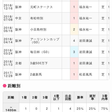
2018/
阪神
元町ステークス
1
福永祐一
芝
1
12/16
2018/
中京
有松特別
1
福永祐一
芝
1
07/08
2018/
阪神
小豆島特別
2
福永祐一
芝
1
06/16
2018/
アーリントンカップ
阪神
4
岩田康誠
芝
1
04/14
（G3）
2018/
阪神
毎日杯（G3）
3
岩田康誠
芝
1
03/24
2018/
京都
3歳500万下
1
岩田康誠
芝
1
01/13
2017/
阪神
2歳新馬
1
松若風馬
芝
1
12/28
距離別
4着
出走
連対
3着
距離
1着
2着
3着
勝率
以下
回数
率
内率
～
1
0
2
1
4
25%
25%
75%
1400m