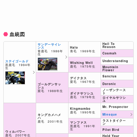
血統図
Hail To
サンデーサイレ
Reason
Halo
ンス
青毛 1969年生
青鹿毛 1986年
Cosmah
生
Understanding
ステイゴールド
Wishing Well
黒鹿毛 1994年
鹿毛 1975年生
Mountain
生
Flower
Sanctus
デイクタス
栗毛 1967年生
Doronic
ゴールデンサッ
シュ
ノーザンテース
栗毛 1988年生
ト
ダイナサツシユ
鹿毛 1979年生
ロイヤルサツシ
ユ
Mr. Prospector
Kingmambo
鹿毛 1990年生
Miesque
キングカメハメ
ハ
ラストタイクー
鹿毛 2001年生
マンファス
ン
黒鹿毛 1991年
生
Pilot Bird
ウィルパワー
鹿毛 2007年生
Hold Your