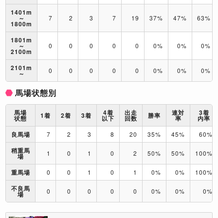
1401m
～
7
2
3
7
19
37%
47%
63%
1800m
1801m
～
0
0
0
0
0
0%
0%
0%
2100m
2101m
0
0
0
0
0
0%
0%
0%
～
馬場状態別
馬場
4着
出走
連対
3着
1着
2着
3着
勝率
状態
以下
回数
率
内率
良馬場
7
2
3
8
20
35%
45%
60%
稍重馬
1
0
1
0
2
50%
50%
100%
場
重馬場
0
0
1
0
1
0%
0%
100%
不良馬
0
0
0
0
0
0%
0%
0%
場