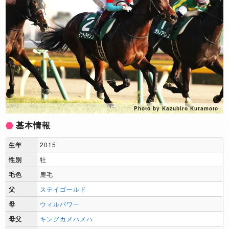
Photo by Kazuhiro Kuramoto
基本情報
生年
2015
性別
牡
毛色
鹿毛
父
ステイゴールド
母
ウィルパワー
母父
キングカメハメハ