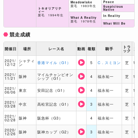
Peace
Meadowlake
栗毛 1983年生
Suspicious
トキオリアリテ
Native
ィー
栗毛 1994年生
In Reality
What A Reality
栗毛 1978年生
What Will Be
競走成績
トラ
開催日
場所
レース名
動画
着順
騎手
ック
2021/
シャティ
香港マイル（G1）
5
C．スミヨン
芝
1
12/12
ン
2021/
マイルチャンピオン
阪神
4
福永祐一
芝
1
11/21
シップ（G1）
2021/
東京
安田記念（G1）
4
福永祐一
芝
1
06/06
2021/
中京
高松宮記念（G1）
3
福永祐一
芝
1
03/28
2021/
阪神
阪急杯（G3）
4
福永祐一
芝
1
02/28
2020/
阪神
阪神カップ（G2）
3
福永祐一
芝
1
12/26