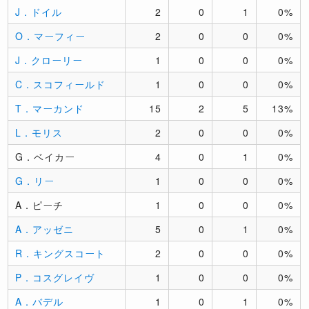
J．ドイル
2
0
1
0%
O．マーフィー
2
0
0
0%
J．クローリー
1
0
0
0%
C．スコフィールド
1
0
0
0%
T．マーカンド
15
2
5
13%
L．モリス
2
0
0
0%
G．ベイカー
4
0
1
0%
G．リー
1
0
0
0%
A．ピーチ
1
0
0
0%
A．アッゼニ
5
0
1
0%
R．キングスコート
2
0
0
0%
P．コスグレイヴ
1
0
0
0%
A．バデル
1
0
1
0%