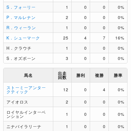
S．フォーリー
1
0
0
0%
P．マルレナン
2
0
0
0%
R．ウィーラン
1
0
0
0%
K．シューマーク
25
4
7
16%
H．クラウチ
1
0
0
0%
S．オズボーン
3
0
0
0%
出走
馬名
勝利
複勝
勝率
回数
ストーミーアンター
12
0
4
0%
クティック
アイオロス
2
0
0
0%
ロイヤルインターベ
1
0
0
0%
ンション
ニナバイラリーナ
1
0
0
0%