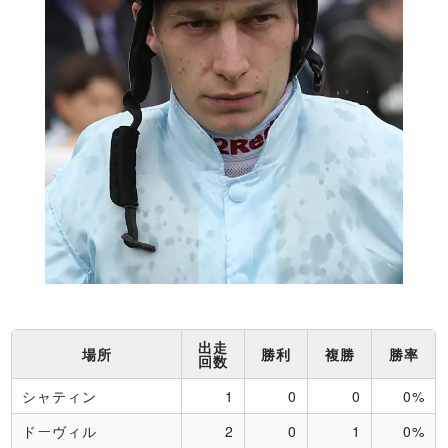
出走
場所
勝利
複勝
勝率
回数
シャティン
1
0
0
0%
ドーヴィル
2
0
1
0%