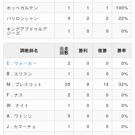
ホッペガルテン
1
1
1
100%
パリロンシャン
9
2
2
22%
キングアブドゥルア
1
0
0
0%
ジーズ
出走
調教師名
勝利
複勝
勝率
回数
E．ウォーカー
2
0
0
0%
B．エリスン
1
0
0
0%
M．プレスコット
25
8
14
32%
F．ナス
2
0
0
0%
W．ナイト
1
0
0
0%
A．ワトソン
5
0
0
0%
J．カマーチョ
1
0
0
0%