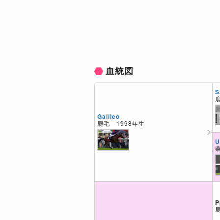
血統図
S
Galileo
鹿毛 1998年生
U
P