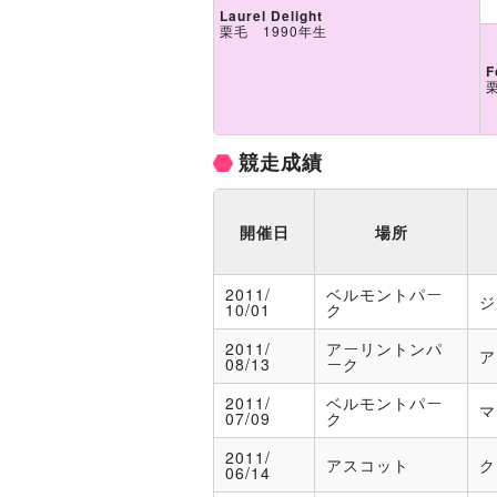
Laurel Delight
栗毛 1990年生
F
競走成績
開催日
場所
2011/
ベルモントパー
ジ
10/01
ク
2011/
アーリントンパ
ア
08/13
ーク
2011/
ベルモントパー
マ
07/09
ク
2011/
アスコット
ク
06/14