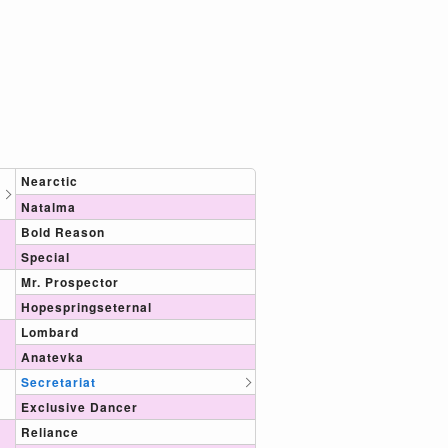
Nearctic
Natalma
Bold Reason
Special
Mr. Prospector
Hopespringseternal
Lombard
Anatevka
Secretariat
Exclusive Dancer
Reliance