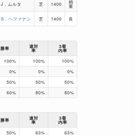
稍
J．ムルタ
芝
1400
重
S．ヘファナン
芝
1400
良
連対
3着
勝率
率
内率
100%
100%
100%
0%
0%
0%
50%
50%
50%
60%
80%
80%
連対
3着
勝率
率
内率
50%
63%
63%