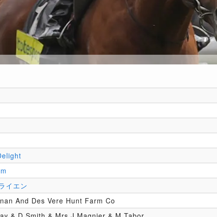
Delight
um
ライエン
nan And Des Vere Hunt Farm Co
ay & D Smith & Mrs J Magnier & M Tabor