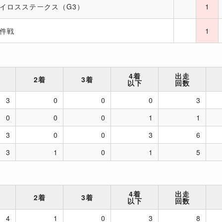
イロスステークス（G3）
1
件戦
1
4着
出走
2着
3着
以下
回数
3
0
0
0
3
0
0
0
1
1
3
0
0
3
6
3
1
0
1
5
4着
出走
2着
3着
以下
回数
4
1
0
3
8