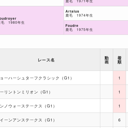
鹿毛 1971年生
Artaius
鹿毛 1974年生
oudroyer
栗毛 1980年生
Foudre
鹿毛 1975年生
動
着
レース名
画
順
ョーハーシュターフクラシック（G1）
1
ーリントンミリオン（G1）
1
ンノウォーステークス（G1）
1
イーンアンステークス（G1）
6