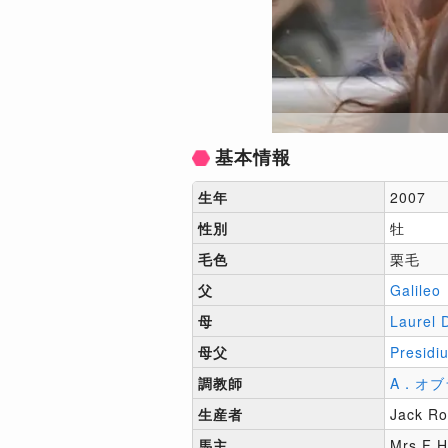
基本情報
生年
2007
性別
牡
毛色
栗毛
父
Galileo
母
Laurel 
母父
Presidi
調教師
A．オブ
生産者
Jack Ro
馬主
Mrs F H