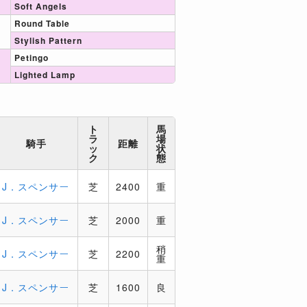
Soft Angels
Round Table
Stylish Pattern
Petingo
Lighted Lamp
ト
馬
ラ
場
騎手
距離
ッ
状
ク
態
J．スペンサー
芝
2400
重
J．スペンサー
芝
2000
重
稍
J．スペンサー
芝
2200
重
J．スペンサー
芝
1600
良