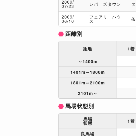
2009/
レパーズタウン
タ
07/23
2009/
フェアリーハウ
条
06/10
ス
距離別
距離
1着
～1400m
1401m～1800m
1801m～2100m
2101m～
馬場状態別
馬場
1着
状態
良馬場