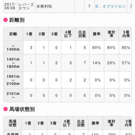
2017/
レパーズ
未勝利戦
7
D．オブライエン
芝
06/08
タウン
距離別
4着
出走
連対
3着
距離
1着
2着
3着
勝率
以下
回数
率
内率
～
3
1
0
1
5
60%
80%
80%
1400m
1401m
～
1
1
2
3
7
14%
29%
57%
1800m
1801m
～
0
0
0
2
2
0%
0%
0%
2100m
2101m
0
0
0
0
0
0%
0%
0%
～
馬場状態別
馬場
4着
出走
連対
3着
1着
2着
3着
勝率
状態
以下
回数
率
内率
良馬場
1
1
2
3
7
14%
29%
57%