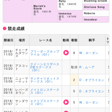
Blushing Groom
Rahy
栗毛 1985年
Mariah's
生
Glorious Song
Storm
鹿毛 1991年
Roberto
Immense
生
鹿毛 1979年
生
Imsodear
競走成績
ト
開催日
場所
レース名
動画
着順
騎手
ッ
チャーチ
2018/
ブリーダーズカップ
ルダウン
8
W．ローダン
芝
11/03
マイル（G1）
ズ
クイーンエリザベス
2018/
アスコッ
2世ステークス
取消
R．ムーア
芝
10/20
ト
（G1）
2018/
ニューマ
サンチャリオットス
2
D．オブライエン
芝
10/06
ーケット
テークス（G1）
2018/
レパーズ
メイトロンステーク
5
D．オブライエン
芝
09/15
タウン
ス（G1）
2018/
サンダウ
エクリプスステーク
5
W．ローダン
芝
07/07
ン
ス（G1）
2018/
シャンテ