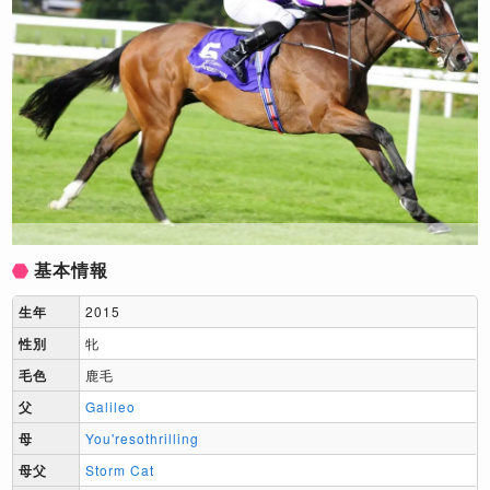
基本情報
生年
2015
性別
牝
毛色
鹿毛
父
Galileo
母
You'resothrilling
母父
Storm Cat