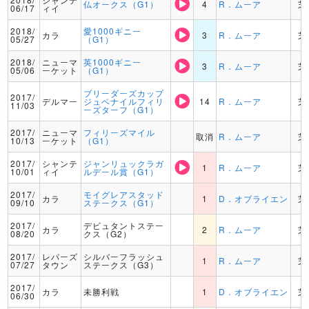
仏オークス（G1）
4
R．ムーア
芝
06/17
ィイ
2018/
愛1000ギニー
カラ
3
R．ムーア
芝
05/27
（G1）
2018/
ニューマ
英1000ギニー
3
R．ムーア
芝
05/06
ーケット
（G1）
ブリーダーズカップ
2017/
デルマー
ジュベナイルフィリ
14
R．ムーア
芝
11/03
ーズターフ（G1）
2017/
ニューマ
フィリーズマイル
取消
R．ムーア
芝
10/13
ーケット
（G1）
2017/
シャンテ
ジャンリュックラガ
1
R．ムーア
芝
10/01
ィイ
ルデール賞（G1）
2017/
モイグレアスタッド
カラ
1
D．オブライエン
芝
09/10
ステークス（G1）
2017/
デビュタントステー
カラ
2
R．ムーア
芝
08/20
クス（G2）
2017/
レパーズ
シルバーフラッシュ
1
R．ムーア
芝
07/27
タウン
ステークス（G3）
2017/
カラ
未勝利戦
1
D．オブライエン
芝
06/30