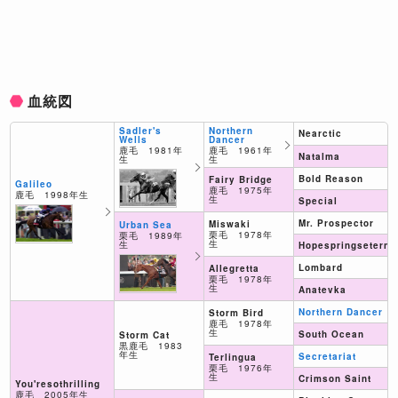
血統図
Northern
Sadler's
Nearctic
Dancer
Wells
鹿毛 1961年
鹿毛 1981年
Natalma
生
生
Bold Reason
Fairy Bridge
Galileo
鹿毛 1975年
鹿毛 1998年生
生
Special
Mr. Prospector
Miswaki
Urban Sea
栗毛 1978年
栗毛 1989年
生
生
Hopespringseterna
Lombard
Allegretta
栗毛 1978年
生
Anatevka
Northern Dancer
Storm Bird
鹿毛 1978年
生
South Ocean
Storm Cat
黒鹿毛 1983
年生
Secretariat
Terlingua
栗毛 1976年
生
Crimson Saint
You'resothrilling
鹿毛 2005年生