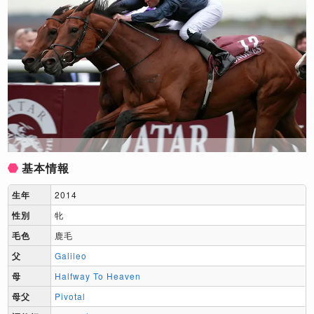
基本情報
生年
2014
性別
牝
毛色
鹿毛
父
Galileo
母
Halfway To Heaven
母父
Pivotal