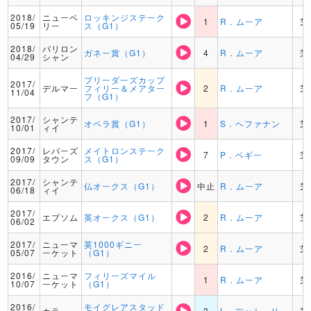
2018/
ニューベ
ロッキンジステーク
1
R．ムーア
芝
05/19
リー
ス（G1）
2018/
パリロン
ガネー賞（G1）
4
R．ムーア
芝
04/29
シャン
ブリーダーズカップ
2017/
デルマー
フィリー＆メアター
2
R．ムーア
芝
11/04
フ（G1）
2017/
シャンテ
オペラ賞（G1）
1
S．ヘファナン
芝
10/01
ィイ
2017/
レパーズ
メイトロンステーク
7
P．ベギー
芝
09/09
タウン
ス（G1）
2017/
シャンテ
仏オークス（G1）
中止
R．ムーア
芝
06/18
ィイ
2017/
エプソム
英オークス（G1）
2
R．ムーア
芝
06/02
2017/
ニューマ
英1000ギニー
2
R．ムーア
芝
05/07
ーケット
（G1）
2016/
ニューマ
フィリーズマイル
1
R．ムーア
芝
10/07
ーケット
（G1）
2016/
モイグレアスタッド
カラ
3
L．デットーリ
芝