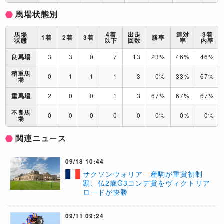
馬場状態別
馬場
4着
出走
連対
3着
1着
2着
3着
勝率
状態
以下
回数
率
内率
良馬場
3
3
0
7
13
23%
46%
46%
稍重馬
0
1
1
1
3
0%
33%
67%
場
重馬場
2
0
0
1
3
67%
67%
67%
不良馬
0
0
0
0
0
0%
0%
0%
場
関連ニュース
09/18 10:44
サクソンウォリアー産駒が重賞初制
覇、仏2歳G3コンデ賞をヴィクトリア
ロードが快勝
09/11 09:24