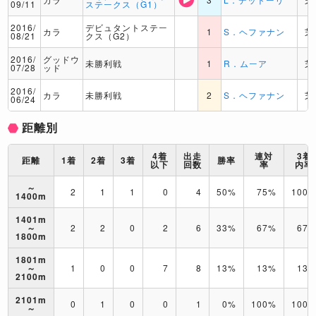
09/11
ステークス（G1）
2016/
デビュタントステー
カラ
1
S．ヘファナン
芝
08/21
クス（G2）
2016/
グッドウ
未勝利戦
1
R．ムーア
芝
07/28
ッド
2016/
カラ
未勝利戦
2
S．ヘファナン
芝
06/24
距離別
4着
出走
連対
3着
距離
1着
2着
3着
勝率
以下
回数
率
内率
～
2
1
1
0
4
50%
75%
100
1400m
1401m
～
2
2
0
2
6
33%
67%
67
1800m
1801m
～
1
0
0
7
8
13%
13%
13
2100m
2101m
0
1
0
0
1
0%
100%
100
～