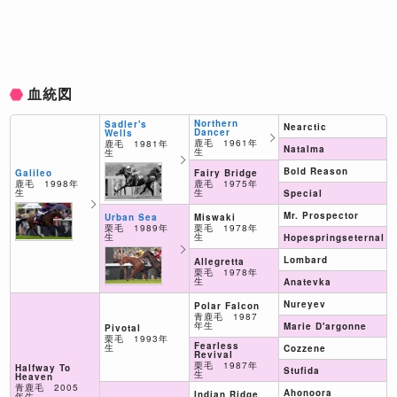
血統図
Northern
Sadler's
Nearctic
Dancer
Wells
鹿毛 1961年
鹿毛 1981年
Natalma
生
生
Bold Reason
Fairy Bridge
Galileo
鹿毛 1975年
鹿毛 1998年
生
生
Special
Mr. Prospector
Miswaki
Urban Sea
栗毛 1978年
栗毛 1989年
生
生
Hopespringseternal
Lombard
Allegretta
栗毛 1978年
生
Anatevka
Nureyev
Polar Falcon
青鹿毛 1987
年生
Marie D'argonne
Pivotal
栗毛 1993年
Fearless
生
Cozzene
Revival
栗毛 1987年
Halfway To
Stufida
生
Heaven
青鹿毛 2005
Ahonoora
Indian Ridge
年生