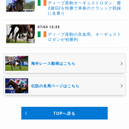
ディープ産駒オーギュストロダン、愛
2歳G2を快勝で来春のクラシック戦線
に名乗り
07/04 12:25
​ディープ産駒の良血馬、オーギュスト
ロダンが初勝利
海外レース動画はこちら
伝説の名馬ページはこちら
TOPへ戻る