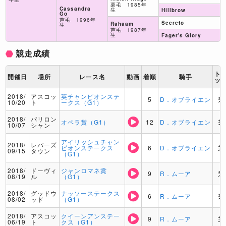
栗毛 1985年
Cassandra
生
Hillbrow
Go
芦毛 1996年
Secreto
Rahaam
生
芦毛 1987年
生
Fager's Glory
競走成績
ト
開催日
場所
レース名
動画
着順
騎手
ッ
2018/
アスコッ
英チャンピオンステ
5
D．オブライエン
芝
10/20
ト
ークス（G1）
2018/
パリロン
オペラ賞（G1）
12
D．オブライエン
芝
10/07
シャン
アイリッシュチャン
2018/
レパーズ
ピオンステークス
6
D．オブライエン
芝
09/15
タウン
（G1）
2018/
ドーヴィ
ジャンロマネ賞
9
R．ムーア
芝
08/19
ル
（G1）
2018/
グッドウ
ナッソーステークス
6
R．ムーア
芝
08/02
ッド
（G1）
2018/
アスコッ
クイーンアンステー
9
R．ムーア
芝
06/19
ト
クス（G1）