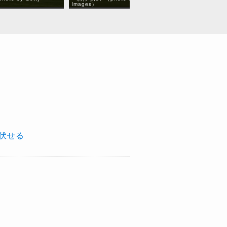
Images）
Association）
伏せる