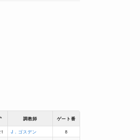
ム
調教師
ゲート番
21
J．ゴスデン
8