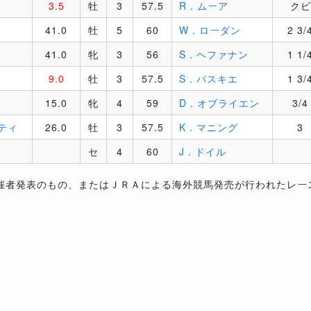
3.5
牡
3
57.5
R．ムーア
クビ
41.0
牡
5
60
W．ローダン
2 3/
41.0
牝
3
56
S．ヘファナン
1 1/
9.0
牡
3
57.5
S．パスキエ
1 3/
15.0
牝
4
59
D．オブライエン
3/4
ティ
26.0
牡
3
57.5
K．マニング
3
セ
4
60
J．ドイル
催者発表のもの、またはＪＲＡによる海外競馬発売が行われたレー