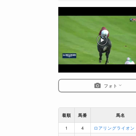
フォト
着順
馬番
馬名
1
4
ロアリングライオン