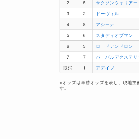
2
5
サクソンウォリアー
3
2
ドーヴィル
4
8
アシーナ
5
6
スタディオブマン
6
3
ロードデンドロン
7
7
バーバルデクステリ
取消
1
アデイブ
※オッズは単勝オッズを表し、現地主
す。