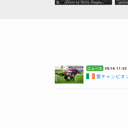
催。（photo by Getty Images）
（photo
ニュース
09/16 11:35
愛チャンピオ