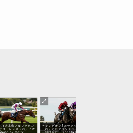
では大本命アルファセン
チャンピオンSはサクソンウォリアー
がローレンス（右）に敗
（右）とロアリングライオン（左）の
激戦を制したのは
to by Getty
一騎打ちに。（photo by Getty
（手前）。（Photo 