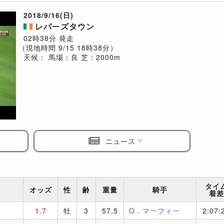
2018/9/16(日)
レパーズタウン
02時38分 発走
（現地時間 9/15 18時38分）
天候：
馬場：良
芝：2000m
ニュース
タイ
オッズ
性
齢
重量
騎手
着差
1.7
牡
3
57.5
O．マーフィー
2:07: