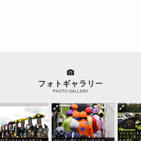
フォトギャラリー
PHOTO GALLERY
メイトロンS
トーリ（左）
内のブックメーカースタンド。
パドックへ向かうジョッキーたち。
れる波乱。（pho