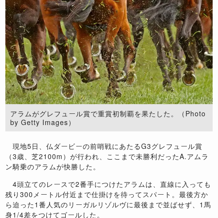
アラムがグレフュール賞で重賞初制覇を果たした。（Photo
by Getty Images）
現地
5
日、仏ダービーの前哨戦にあたる
G3
グレフュール賞
（
3
歳、芝
2100m
）が行われ、ここまで未勝利だった
A.
アムラ
ン騎乗のアラムが快勝した。
4
頭立てのレースで
2
番手につけたアラムは、直線に入っても
残り
300
メートル付近まで仕掛けを待ってスパート。最後方か
ら迫った
1
番人気のリーガルリゾルヴに最後まで並ばせず、
1
馬
身
1/4
差をつけてゴールした。