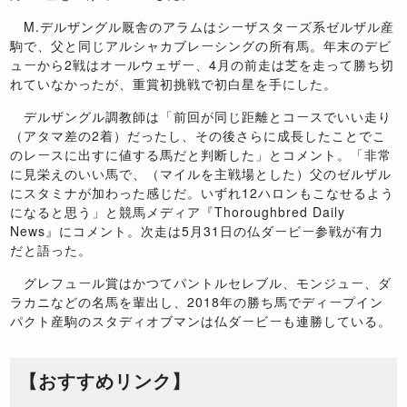
M.
デルザングル厩舎のアラムはシーザスターズ系ゼルザル産
駒で、父と同じアルシャカブレーシングの所有馬。年末のデビ
ューから
2
戦はオールウェザー、
4
月の前走は芝を走って勝ち切
れていなかったが、重賞初挑戦で初白星を手にした。
デルザングル調教師は「前回が同じ距離とコースでいい走り
（アタマ差の
2
着）だったし、その後さらに成長したことでこ
のレースに出すに値する馬だと判断した」とコメント。「非常
に見栄えのいい馬で、（マイルを主戦場とした）父のゼルザル
にスタミナが加わった感じだ。いずれ
12
ハロンもこなせるよう
になると思う」と競馬メディア『
Thoroughbred Daily
News
』にコメント。次走は
5
月
31
日の仏ダービー参戦が有力
だと語った。
グレフュール賞はかつてパントルセレブル、モンジュー、ダ
ラカニなどの名馬を輩出し、
2018
年の勝ち馬でディープイン
パクト産駒のスタディオブマンは仏ダービーも連勝している。
【おすすめリンク】