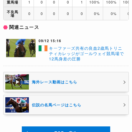
重馬場
1
0
0
0
1
100%
100%
100
不良馬
0
0
0
0
0
0%
0%
0
場
関連ニュース
09/12 15:16
キーファーズ共有の良血2歳馬トリニ
ティカレッジがゴールウェイ競馬場で
12馬身差の圧勝
海外レース動画はこちら
伝説の名馬ページはこちら