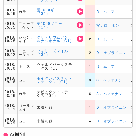
2019/
愛1000ギニー
カラ
1
R．ムーア
芝
05/26
（G1）
2019/
ニューマ
英1000ギニー
1
W．ローダン
芝
05/05
ーケット
（G1）
2018/
シャンテ
クリテリウムアンテ
2
R．ムーア
芝
10/28
ィイ
ルナシオナル（G1）
2018/
ニューマ
フィリーズマイル
2
D．オブライエン
芝
10/12
ーケット
（G1）
2018/
ウェルドパークステ
ネース
1
R．ムーア
芝
09/30
ークス（G3）
2018/
モイグレアスタッド
カラ
3
S．ヘファナン
芝
09/16
ステークス（G1）
2018/
デビュタントステー
カラ
6
S．ヘファナン
芝
08/26
クス（G2）
2018/
ゴールウ
未勝利戦
1
D．オブライエン
芝
07/31
ェイ
2018/
カラ
未勝利戦
4
D．オブライエン
芝
06/29
距離別