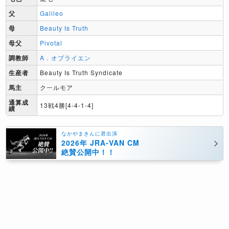
父
Galileo
母
Beauty Is Truth
母父
Pivotal
調教師
A．オブライエン
生産者
Beauty Is Truth Syndicate
馬主
クールモア
通算成
13戦4勝[4-4-1-4]
績
なかやまきんに君出演
2026年 JRA-VAN CM
絶賛公開中！！