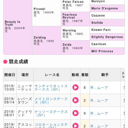
Nureyev
Polar Falcon
青鹿毛 1987
年生
Marie D'argonne
Pivotal
栗毛 1993年
Fearless
生
Cozzene
Revival
栗毛 1987年
Beauty Is
Stufida
生
Truth
鹿毛 2004年
Known Fact
Warning
生
黒鹿毛 1985
年生
Slightly Dangerous
Zelding
黒鹿毛 1995
年生
Caerleon
Zelda
鹿毛 1990年
生
Mill Princess
競走成績
ト
開催日
場所
レース名
動画
着順
騎手
ッ
2019/
ニューマ
サンチャリオットス
8
R．ムーア
芝
10/05
ーケット
テークス（G1）
2019/
レパーズ
メイトロンステーク
2
R．ムーア
芝
09/14
タウン
ス（G1）
2019/
グッドウ
ナッソーステークス
9
R．ムーア
芝
08/01
ッド
（G1）
2019/
アスコッ
コロネーションステ
2
R．ムーア
芝
06/21
ト
ークス（G1）