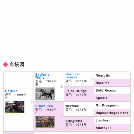
血統図
Northern
Sadler's
Nearctic
Dancer
Wells
鹿毛 1961年
鹿毛 1981年
Natalma
生
生
Bold Reason
Fairy Bridge
Galileo
鹿毛 1975年
鹿毛 1998年
生
生
Special
Mr. Prospector
Miswaki
Urban Sea
栗毛 1978年
栗毛 1989年
生
生
Hopespringseternal
Lombard
Allegretta
栗毛 1978年
生
Anatevka